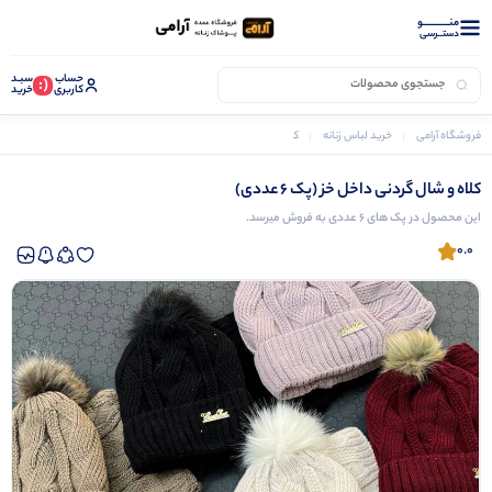
منــــــــــــو
دستــرسی
حساب
سبـد
(:
کاربری
خرید
فروشگاه آرامی
خرید لباس زنانه
کلاه و شال گردنی داخل خز (پک 6 عددی)
کلاه و شال گردنی داخل خز (پک 6 عددی)
این محصول در پک های 6 عددی به فروش میرسد.
0.0