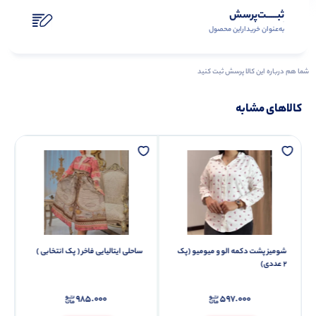
ثبـــــت‌پرسش
به‌عنوان ‌خریدار‌این‌ محصول
شما هم درباره این کالا پرسش ثبت کنید
کالاهای مشابه
شومیز پشت دکمه الو و میومیو (پک
ساحلی ایتالیایی فاخر ( پک انتخابی )
2 عددی)
985.000
597.000