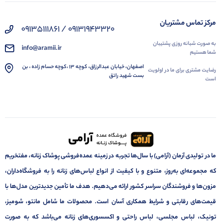
مرکز تماس مشتریان
09131943320 / 09135111861
به صورت شبانه روزی پشتیبان
info@aramii.ir
شما هستیم
اصفهان، خیابان عبدالرزاق، کوچه 13 ،کوچه حسام زاده ، بن
رضایت مشتری برای ما در اولویت
بست شهید راتق
است
ما در تولیدی آرمان (آرامی) با سال‌ها تجربه در زمینه عمده‌فروشی پوشاک زنانه، مفتخریم
که مجموعه‌ای به‌روز، متنوع و با کیفیت از انواع لباس‌های زنانه را به فروشگاه‌داران،
مزون‌ها و فروشندگان سراسر کشور ارائه می‌دهیم. هدف ما تأمین جدیدترین مدل‌ها با
قیمت‌های رقابتی و شرایط همکاری آسان است. محصولات ما شامل مانتو، شومیز،
تونیک، لباس مجلسی، لباس راحتی و اکسسوری‌های زنانه می‌باشد که به صورت