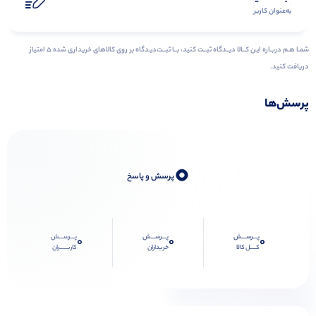
به‌عنوان کاربر
شمـا هـم دربـاره ایـن کــالا دیــدگاه ثبــت کنید، بــا ثبــت‌دیـدگاه بر روی کالاهای خریداری شده ۵ امتیاز
دریافت کنید.
پرسش‌ها
0
پرسش و پاسخ
پـــرســـش
پـــرســـش
پـــرســـش
0
0
0
کــــل کالا
خریداران
کاربـــــران