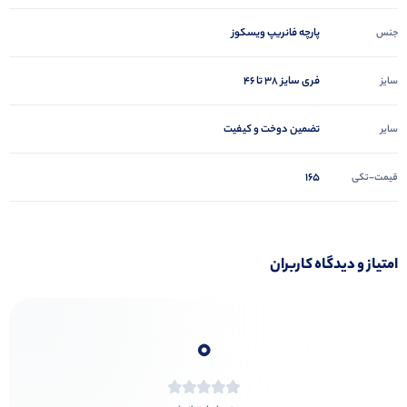
پارچه فانریپ ویسکوز
جنس
فری سایز 38 تا 46
سایز
تضمین دوخت و کیفیت
سایر
165
قیمت-تکی
امتیاز و دیدگاه کاربران
0