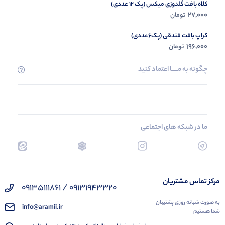
کلاه بافت گلدوزی میکس (پک 12 عددی)
27,000
تومان
کراپ بافت فندقی (پک6عددی)
196,000
تومان
چگونه به مــــــا اعتماد کنید
ما در شبکه های اجتماعی
مرکز تماس مشتریان
09131943320 / 09135111861
به صورت شبانه روزی پشتیبان
info@aramii.ir
شما هستیم