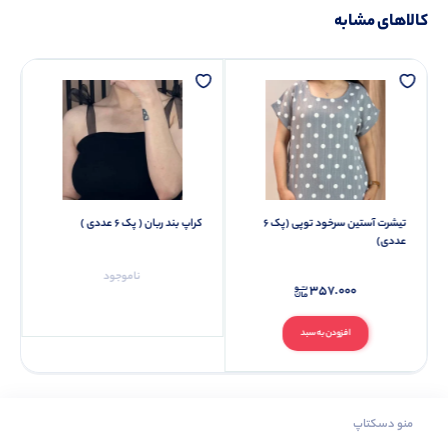
کالاهای مشابه
تیشرت آستین سرخود توپی (پک 6
کراپ بند ربان ( پک 6 عددی )
عددی)
ناموجود
357.000
افزودن به سبد
منو دسکتاپ