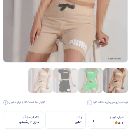
قیمت بهتری سراغ دارید ، اعلام کنید
گزارش مشخصات کالا یا موارد قانونی
پک
انتخاب-رنگ
امتیاز 0 خریدار
0.0
6 تایی
دارای 12 رنگبندی