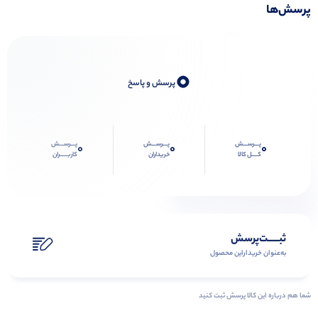
پرسش‌ها
0
پرسش و پاسخ
پـــرســـش
پـــرســـش
پـــرســـش
0
0
0
کــــل کالا
خریداران
کاربـــــران
ثبـــــت‌پرسش
به‌عنوان ‌خریدار‌این‌ محصول
شما هم درباره این کالا پرسش ثبت کنید