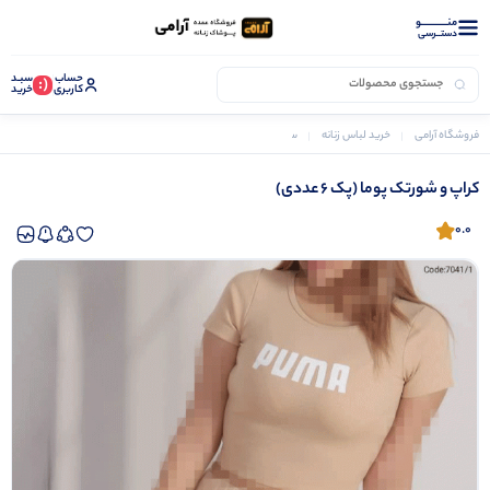
منــــــــــــو
دستــرسی
حساب
سبـد
(:
کاربری
خرید
فروشگاه آرامی
خرید لباس زنانه
ست کراپ و شورتک زنانه
کراپ و شورتک پوما (پک 6 عددی)
کراپ و شورتک پوما (پک 6 عددی)
0.0