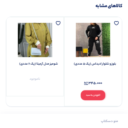
کالاهای مشابه
بلوز و شلوار ادیداس (پک 5 عددی)
شومیز مدل آرمیتا (پک 6 عددی)
ناموجود
345.000
افزودن به سبد
منو دسکتاپ