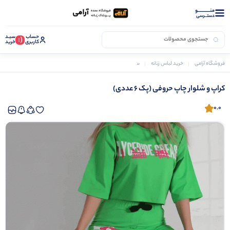
منــــــــــــو
دستــرسی
حساب
سبـد
(:
کاربری
خرید
فروشگاه آرامی
خرید لباس زنانه
ست کراپ و شلوار زنانه
کراپ و شلوار چاپ حروفی (پک 6 عددی)
کراپ و شلوار چاپ حروفی (پک 6 عددی)
0.0