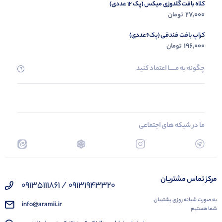
کلاه بافت گلدوزی میکس (پک 12 عددی)
27,000
تومان
کراپ بافت فندقی (پک6عددی)
196,000
تومان
چگونه به مــــــا اعتماد کنید
ما در شبکه های اجتماعی
مرکز تماس مشتریان
09131943320 / 09135111861
به صورت شبانه روزی پشتیبان
info@aramii.ir
شما هستیم