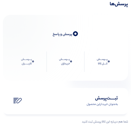
پرسش‌ها
0
پرسش و پاسخ
پـــرســـش
پـــرســـش
پـــرســـش
0
0
0
کــــل کالا
خریداران
کاربـــــران
ثبـــــت‌پرسش
به‌عنوان ‌خریدار‌این‌ محصول
شما هم درباره این کالا پرسش ثبت کنید