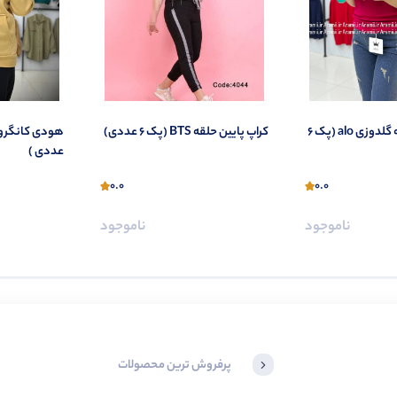
ن حلقه BTS (پک 6 عددی)
هودی کانگرویی miu miu ( پک 4
کرا
عددی )
0.0
0.0
ناموجود
ناموجود
پرفروش ترین محصولات