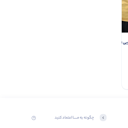
پ لاو بغل حلقه (پک 6 عددی)
ست کت و دامن آرمین (پک 3
عددی)
0.0
1
0.0
عدد موجود
ناموجود
785.000
افزودن به سبد
چگونه به مــــــا اعتماد کنید