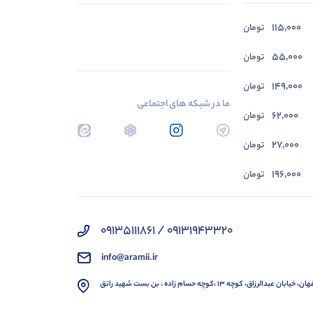
115,000
75,000
تومان
تومان
55,000
تومان
149,000
تومان
ما در شبکه های اجتماعی
62,000
تومان
27,000
تومان
196,000
تومان
09131943320 / 09135111861
info@aramii.ir
 خیابان عبدالرزاق، کوچه 13 ،کوچه حسام زاده ، بن بست شهید راتق