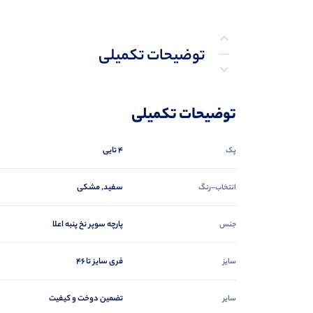
توضیحات تکمیلی
نظرات (0)
توضیحات تکمیلی
پرسش‌ها
4 تایی
پک
سفید, مشکی
انتخاب-رنگ
پارچه سوپر نخ پنبه اعلا
جنس
فری سایز تا 46
سایز
تضمین دوخت و کیفیت
سایر