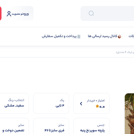
ورود
و عضویت
لات
کانال رسید ارسالی ها
پرداخت و تکمیل سفارش
4 عددی)
پک
انتخاب-رنگ
امتیاز 0 خریدار
4 تایی
سفید, مشکی
0.0
جنس
سایز
سایر
پارچه سوپر نخ پنبه
فری سایز تا 46
تضمین دوخت و