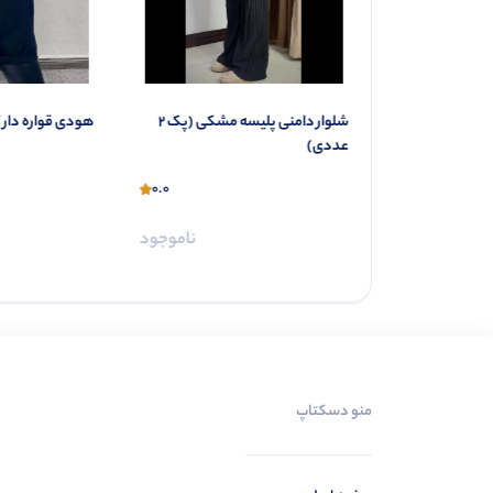
شلوار دامنی پلیسه مشکی (پک 2
هودی قواره دار گربه (پک 3 عددی)
0.0
0.0
ناموجود
ناموجود
منو دسکتاپ