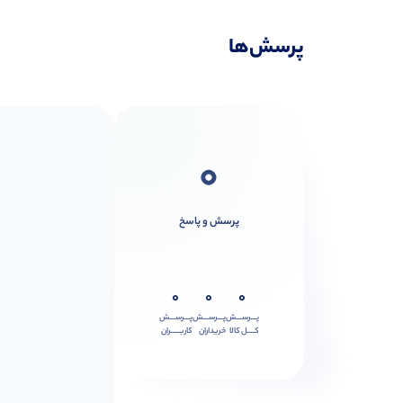
پرسش‌ها
0
پرسش و پاسخ
0
0
0
پـــرســـش
پـــرســـش
پـــرســـش
کــــل کالا
خریداران
کاربـــــران