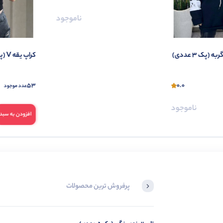
ناموجود
کراپ یقه V (پک 6 عددی)
عددی)
0.0
53
عدد موجود
197.000
افزودن به سبد
پرفروش ترین محصولات