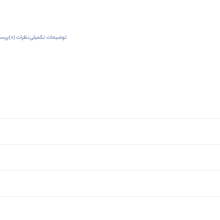
توضیحات تکمیلی
نظرات (0)
پرسش