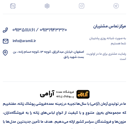
مرکز تماس مشتریان
09131943320 / 09135111861
به صورت شبانه روزی پشتیبان
info@aramii.ir
شما هستیم
اصفهان، خیابان عبدالرزاق، کوچه 13 ،کوچه حسام زاده ، بن
رضایت مشتری برای ما در اولویت
بست شهید راتق
است
ما در تولیدی آرمان (آرامی) با سال‌ها تجربه در زمینه عمده‌فروشی پوشاک زنانه، مفتخریم
که مجموعه‌ای به‌روز، متنوع و با کیفیت از انواع لباس‌های زنانه را به فروشگاه‌داران،
مزون‌ها و فروشندگان سراسر کشور ارائه می‌دهیم. هدف ما تأمین جدیدترین مدل‌ها با