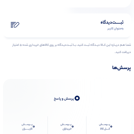
ثبـــــت‌دیدگاه
به‌عنوان کاربر
شمـا هـم دربـاره ایـن کــالا دیــدگاه ثبــت کنید، بــا ثبــت‌دیـدگاه بر روی کالاهای خریداری شده ۵ امتیاز
دریافت کنید.
پرسش‌ها
0
پرسش و پاسخ
پـــرســـش
پـــرســـش
پـــرســـش
0
0
0
کــــل کالا
خریداران
کاربـــــران