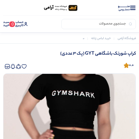
منــــــــــــو
دستــرسی
حساب
سبـد
(:
کاربری
خرید
فروشگاه آرامی
خرید لباس زنانه
ست کراپ و شورتک زنانه
کراپ شورتک باشگاهی GYT (پک 3 عددی)
کراپ شورتک باشگاهی GYT (پک 3 عددی)
0.0