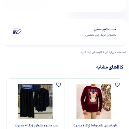
ثبـــــت‌پرسش
به‌عنوان ‌خریدار‌این‌ محصول
شما هم درباره این کالا پرسش ثبت کنید
کالاهای مشابه
بلوز آستین بلند baby (پک 6 عددی)
ست مانتو و شلوار پر (پک 3 عددی)