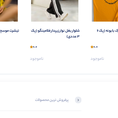
ست تاپ و شلوارک بابونه (پک 6
شلوار بغل نوار زیپدار فلامينگو (پک
تیشرت موسچینو (پ
3 عددی)
0.0
0.0
ناموجود
ناموجود
پرفروش ترین محصولات