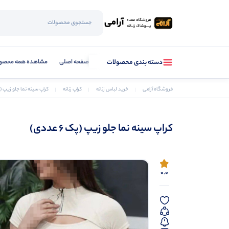
صفحه اصلی
مشاهده همه محصو
دسته بندی محصولات
فروشگاه آرامی
خرید لباس زنانه
کراپ زنانه
کراپ سينه نما جلو زيپ (پک 6 ع
کراپ سينه نما جلو زيپ (پک 6 عددی)
0.0