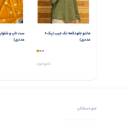
دی)
مانتو جلودکمه تک جیب (پک 6
عددی)
عددی)
0.0
0.0
ناموجود
ناموجود
منو دسکتاپ