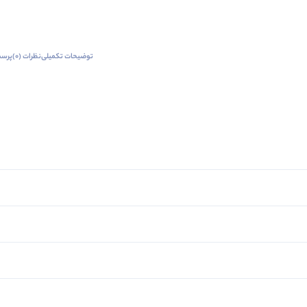
توضیحات تکمیلی
نظرات (0)
پرسش