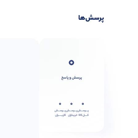
پرسش‌ها
0
پرسش و پاسخ
0
0
0
پـــرســـش
پـــرســـش
پـــرســـش
کــــل کالا
خریداران
کاربـــــران