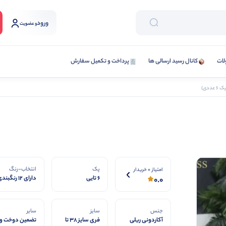
ورود
و عضویت
لات
کانال رسید ارسالی ها
پرداخت و تکمیل سفارش
ددی)
پک
انتخاب-رنگ
امتیاز 0 خریدار
6 تایی
دارای 12 رنگبندی
0.0
جنس
سایز
سایر
آكاردونى ريلى
فری سایز ۳۸ تا
تضمین دوخت و