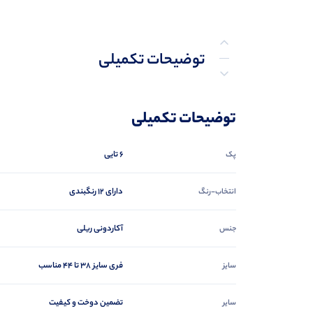
توضیحات تکمیلی
نظرات (0)
توضیحات تکمیلی
پرسش‌ها
6 تایی
پک
دارای 12 رنگبندی
انتخاب-رنگ
آكاردونى ريلى
جنس
فری سایز ۳۸ تا ۴۴ مناسب
سایز
تضمین دوخت و کیفیت
سایر