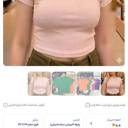
قیمت بهتری سراغ دارید ، اعلام کنید
گزارش مشخصات کالا یا موارد قانونی
جنس
سایز
امتیاز 0 خریدار
0.0
پارچه کبریتی درشت(ریلی)
فری سایز 36 تا 42