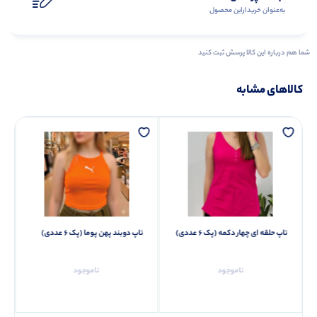
به‌عنوان ‌خریدار‌این‌ محصول
شما هم درباره این کالا پرسش ثبت کنید
کالاهای مشابه
تاپ حلقه ای چهار دکمه (پک 6 عددی)
تاپ دوبند پهن پوما (پک 6 عددی)
ناموجود
ناموجود