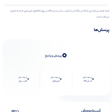
شمـا هـم دربـاره ایـن کــالا دیــدگاه ثبــت کنید، بــا ثبــت‌دیـدگاه بر روی کالاهای خریداری شده ۵ امتیاز
دریافت کنید.
پرسش‌ها
0
پرسش و پاسخ
پـــرســـش
پـــرســـش
پـــرســـش
0
0
0
کــــل کالا
خریداران
کاربـــــران
ثبـــــت‌پرسش