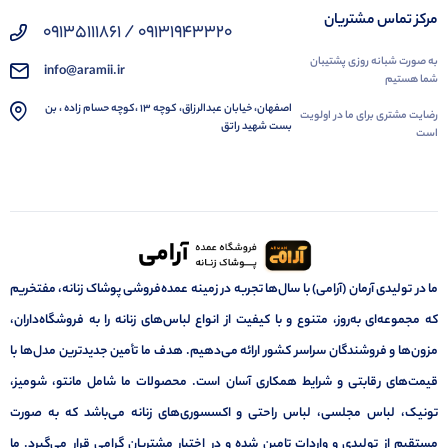
مرکز تماس مشتریان
09131943320 / 09135111861
به صورت شبانه روزی پشتیبان
info@aramii.ir
شما هستیم
اصفهان، خیابان عبدالرزاق، کوچه 13 ،کوچه حسام زاده ، بن
رضایت مشتری برای ما در اولویت
بست شهید راتق
است
ما در تولیدی آرمان (آرامی) با سال‌ها تجربه در زمینه عمده‌فروشی پوشاک زنانه، مفتخریم
که مجموعه‌ای به‌روز، متنوع و با کیفیت از انواع لباس‌های زنانه را به فروشگاه‌داران،
مزون‌ها و فروشندگان سراسر کشور ارائه می‌دهیم. هدف ما تأمین جدیدترین مدل‌ها با
قیمت‌های رقابتی و شرایط همکاری آسان است. محصولات ما شامل مانتو، شومیز،
تونیک، لباس مجلسی، لباس راحتی و اکسسوری‌های زنانه می‌باشد که به صورت
مستقیم از تولیدی و واردات تامین شده و در اختیار مشتریان گرامی قرار می‌گیرد. ما