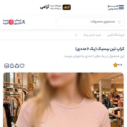
منــــــــــــو
دستــرسی
حساب
سبـد
(:
کاربری
خرید
فروشگاه آرامی
خرید لباس زنانه
تاپ و نیم تنه زنانه
کراپ تین بیسیک (پک 6 عددی)
کراپ تین بیسیک (پک 6 عددی)
این محصول در پک های 6 عددی به فروش میرسد.
0.0