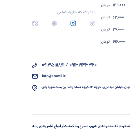
149,000
تومان
ما در شبکه های اجتماعی
62,000
تومان
27,000
تومان
196,000
تومان
09131943320 / 09135111861
info@aramii.ir
 خیابان عبدالرزاق، کوچه 13 ،کوچه حسام زاده ، بن بست شهید راتق
تخریم که مجموعه‌ای به‌روز، متنوع و با کیفیت از انواع لباس‌های زنانه