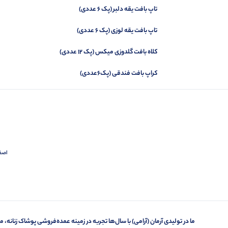
تاپ بافت یقه دلبر (پک 6 عددی)
تاپ بافت یقه لوزی (پک 6 عددی)
کلاه بافت گلدوزی میکس (پک 12 عددی)
کراپ بافت فندقی (پک6عددی)
اصفهان،
ما در تولیدی آرمان (آرامی) با سال‌ها تجربه در زمینه عمده‌فروشی پوشاک زنانه، مف