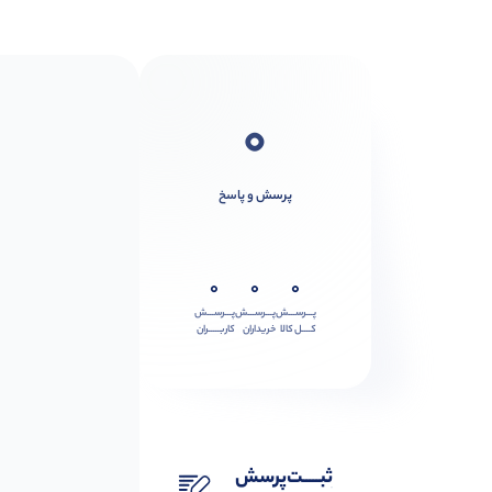
0
پرسش و پاسخ
0
0
0
پـــرســـش
پـــرســـش
پـــرســـش
کــــل کالا
خریداران
کاربـــــران
ثبـــــت‌پرسش