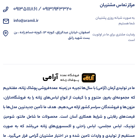
مرکز تماس مشتریان
09131943320 / 09135111861
به صورت شبانه روزی پشتیبان
info@aramii.ir
شما هستیم
اصفهان، خیابان عبدالرزاق، کوچه 13 ،کوچه حسام زاده ، بن
رضایت مشتری برای ما در اولویت
بست شهید راتق
است
ما در تولیدی آرمان (آرامی) با سال‌ها تجربه در زمینه عمده‌فروشی پوشاک زنانه، مفتخریم
که مجموعه‌ای به‌روز، متنوع و با کیفیت از انواع لباس‌های زنانه را به فروشگاه‌داران،
مزون‌ها و فروشندگان سراسر کشور ارائه می‌دهیم. هدف ما تأمین جدیدترین مدل‌ها با
قیمت‌های رقابتی و شرایط همکاری آسان است. محصولات ما شامل مانتو، شومیز،
تونیک، لباس مجلسی، لباس راحتی و اکسسوری‌های زنانه می‌باشد که به صورت
مستقیم از تولیدی و واردات تامین شده و در اختیار مشتریان گرامی قرار می‌گیرد. ما