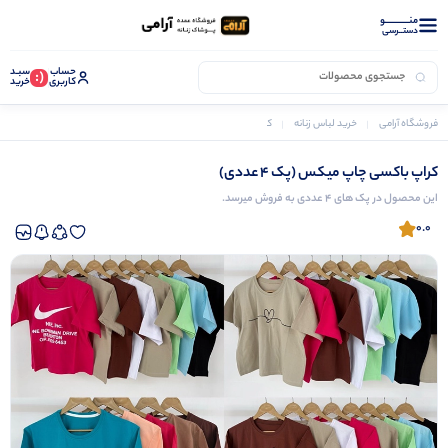
منــــــــــــو
دستــرسی
حساب
سبـد
(:
کاربری
خرید
فروشگاه آرامی
خرید لباس زنانه
کراپ زنانه
کراپ باکسی چاپ میکس (پک 4 عددی)
کراپ باکسی چاپ میکس (پک 4 عددی)
این محصول در پک های 4 عددی به فروش میرسد.
0.0