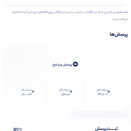
شمـا هـم دربـاره ایـن کــالا دیــدگاه ثبــت کنید، بــا ثبــت‌دیـدگاه بر روی کالاهای خریداری شده ۵ امتیاز
دریافت کنید.
پرسش‌ها
0
پرسش و پاسخ
پـــرســـش
پـــرســـش
پـــرســـش
0
0
0
کــــل کالا
خریداران
کاربـــــران
ثبـــــت‌پرسش