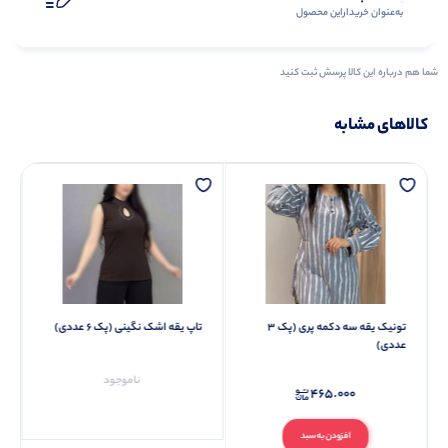
به‌عنوان ‌خریدار‌این‌ محصول
شما هم درباره این کالا پرسش ثبت کنید
کالاهای مشابه
تونیک یقه سه دکمه پری (پک 3
تاپ یقه اشک نگینی (پک 6 عددی)
عددی)
ناموجود
465.000
افزودن به سبد