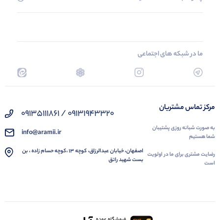
ما در شبکه های اجتماعی
مرکز تماس مشتریان
09131943320 / 09135111861
به صورت شبانه روزی پشتیبان
info@aramii.ir
شما هستیم
اصفهان، خیابان عبدالرزاق، کوچه 13 ،کوچه حسام زاده ، بن
رضایت مشتری برای ما در اولویت
بست شهید راتق
است