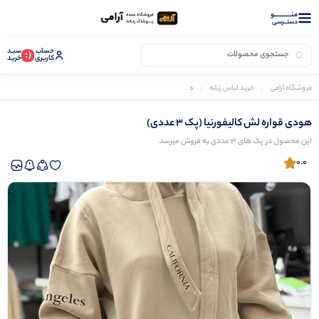
منــــــــــــو
دستــرسی
حساب
سبـد
(:
کاربری
خرید
فروشگاه آرامی
خرید لباس زنانه
هودی زنانه
هودی قواره لش کالیفورنیا (پک 3 عددی)
هودی قواره لش کالیفورنیا (پک 3 عددی)
این محصول در پک های 3 عددی به فروش میرسد.
0.0