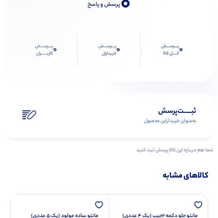
0
پرسش و پاسخ
پـــرســـش
پـــرســـش
پـــرســـش
0
0
0
کــــل کالا
خریداران
کاربـــــران
ثبـــــت‌پرسش
به‌عنوان ‌خریدار‌این‌ محصول
شما هم درباره این کالا پرسش ثبت کنید
کالاهای مشابه
مانتو جلو دکمه ۲جیب (پک 4 عددی)
مانتو ساده مولود (پک 5 عددی)