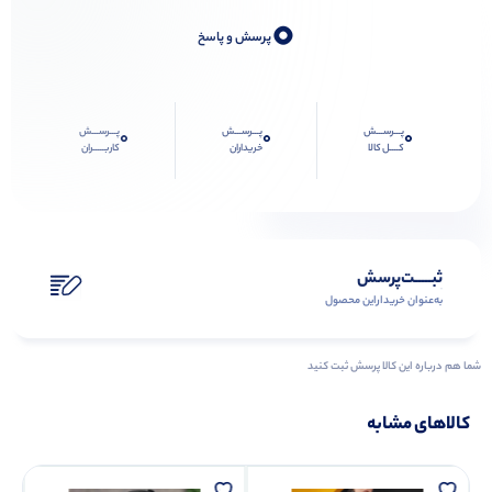
0
پرسش و پاسخ
پـــرســـش
پـــرســـش
پـــرســـش
0
0
0
کــــل کالا
خریداران
کاربـــــران
ثبـــــت‌پرسش
به‌عنوان ‌خریدار‌این‌ محصول
شما هم درباره این کالا پرسش ثبت کنید
کالاهای مشابه