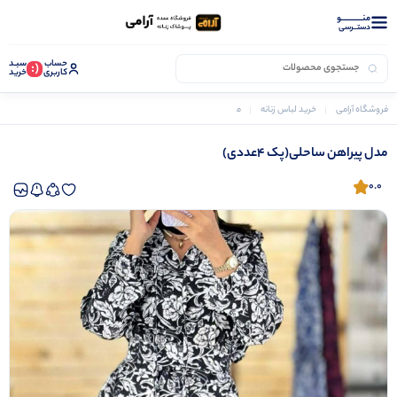
منــــــــــــو
دستــرسی
حساب
سبـد
(:
کاربری
خرید
فروشگاه آرامی
خرید لباس زنانه
مدل پیراهن ساحلی(پک 4عددی)
مدل پیراهن ساحلی(پک 4عددی)
0.0