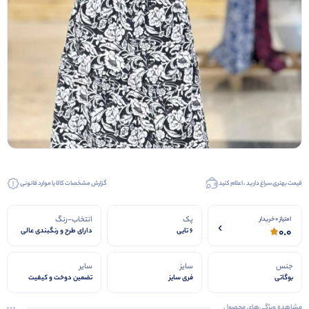
قیمت بهتری سراغ دارید ، اعلام کنید
گزارش مشخصات کالا یا موارد قانونی
پک
انتخاب-رنگ
امتیاز 0 خریدار
0.0
6 تایی
دارای طرح و رنگبندی عالی
جنس
سایز
سایر
بوگاتی
فری سایز
تضمین دوخت و کیفیت
مشاهده ویژگی‌های محصول