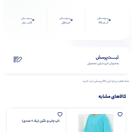
پـــرســـش
پـــرســـش
پـــرســـش
0
0
0
کــــل کالا
خریداران
کاربـــــران
ثبـــــت‌پرسش
به‌عنوان ‌خریدار‌این‌ محصول
شما هم درباره این کالا پرسش ثبت کنید
کالاهای مشابه
تاپ چاپ و نگین (پک 6 عددی)