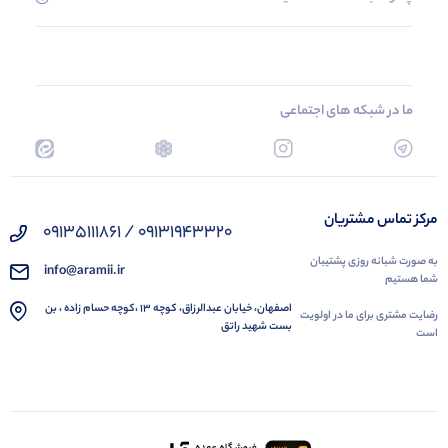
ما در شبکه های اجتماعی
مرکز تماس مشتریان
09131943320 / 09135111861
به صورت شبانه روزی پشتیبان
info@aramii.ir
شما هستیم
اصفهان، خیابان عبدالرزاق، کوچه 13 ،کوچه حسام زاده ، بن
رضایت مشتری برای ما در اولویت
بست شهید راتق
است