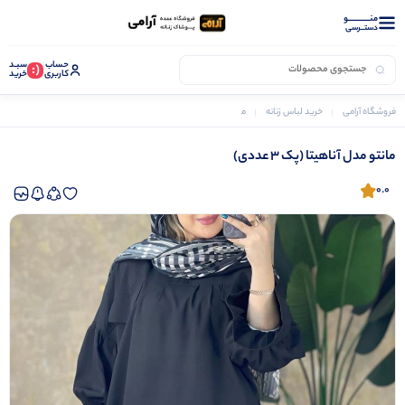
منــــــــــــو
دستــرسی
حساب
سبـد
(:
کاربری
خرید
فروشگاه آرامی
خرید لباس زنانه
مانتو زنانه
مانتو مدل آناهیتا (پک 3 عددی)
مانتو مدل آناهیتا (پک 3 عددی)
0.0