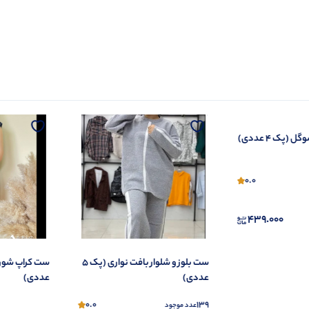
(پک 4 عددی)
0.0
439.000
ست بلوز و شلوار بافت نواری (پک 5
عددی)
عددی)
0.0
139
عدد موجود