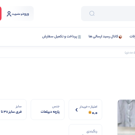
ورود
و عضویت
لات
کانال رسید ارسالی ها
پرداخت و تکمیل سفارش
جنس
سایز
امتیاز 0 خریدار
پارچه دیپلمات
فری سایز 38 تا
0.0
46
رنگبندی