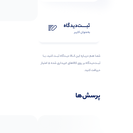
ثبـــــت‌دیدگاه
به‌عنوان کاربر
شمـا هـم دربـاره ایـن کــالا دیــدگاه ثبــت کنید، بــا
ثبــت‌دیـدگاه بر روی کالاهای خریداری شده ۵ امتیاز
دریافت کنید.
پرسش‌ها