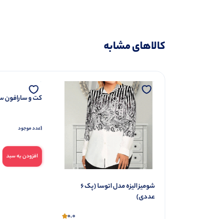
کالاهای مشابه
کت و سارافون سوگل 
1
عدد موجود
افزودن به سبد
شومیز الیزه مدل اتوسا (پک 6
عددی)
0.0
0.0