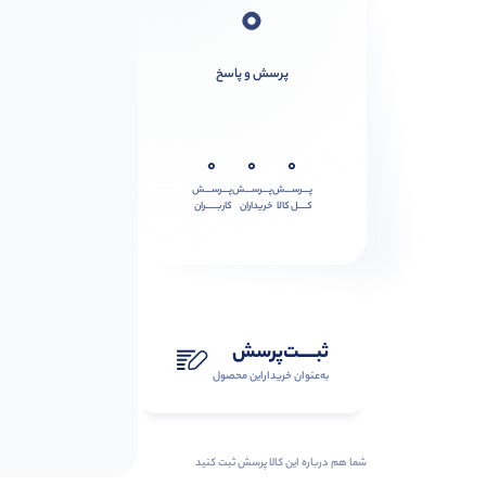
0
پرسش و پاسخ
0
0
0
پـــرســـش
پـــرســـش
پـــرســـش
کــــل کالا
خریداران
کاربـــــران
ثبـــــت‌پرسش
به‌عنوان ‌خریدار‌این‌ محصول
شما هم درباره این کالا پرسش ثبت کنید