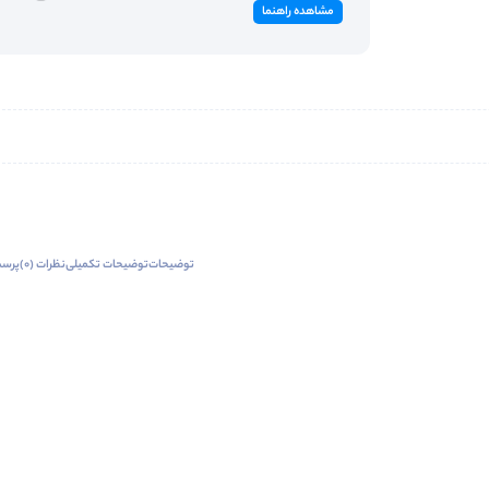
مشاهده راهنما
توضیحات
توضیحات تکمیلی
نظرات (0)
پرسش