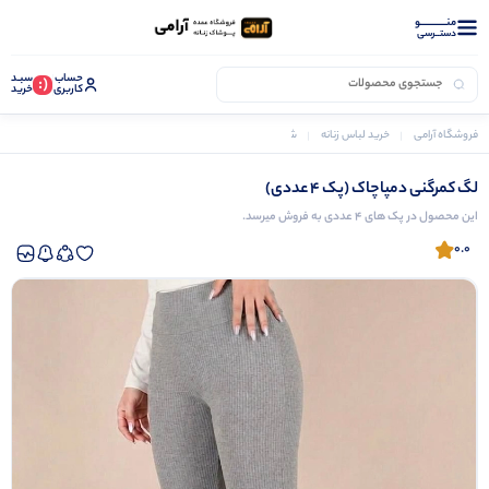
منــــــــــــو
دستــرسی
حساب
سبـد
(:
کاربری
خرید
فروشگاه آرامی
خرید لباس زنانه
شلوار زنانه
لگ کمرگنی دمپاچاک (پک 4 عددی)
لگ کمرگنی دمپاچاک (پک 4 عددی)
این محصول در پک های 4 عددی به فروش میرسد.
0.0