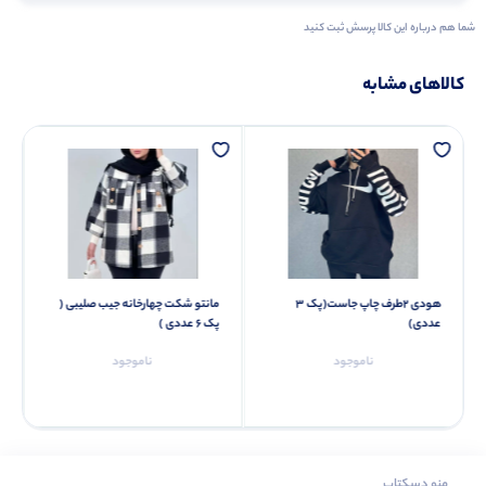
شما هم درباره این کالا پرسش ثبت کنید
کالاهای مشابه
هودی ۲طرف چاپ جاست(پک 3
مانتو شکت چهارخانه جیب صلیبی (
عددی)
پک 6 عددی )
ناموجود
ناموجود
منو دسکتاپ