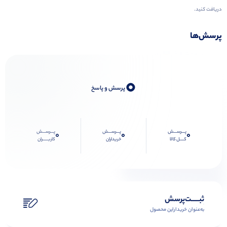
دریافت کنید.
پرسش‌ها
0
پرسش و پاسخ
پـــرســـش
پـــرســـش
پـــرســـش
0
0
0
کــــل کالا
خریداران
کاربـــــران
ثبـــــت‌پرسش
به‌عنوان ‌خریدار‌این‌ محصول