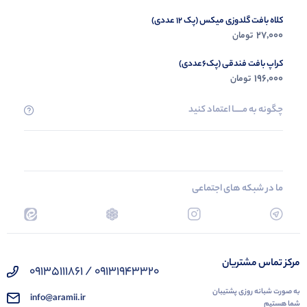
کلاه بافت گلدوزی میکس (پک 12 عددی)
27,000
تومان
کراپ بافت فندقی (پک6عددی)
196,000
تومان
چگونه به مــــــا اعتماد کنید
ما در شبکه های اجتماعی
مرکز تماس مشتریان
09131943320 / 09135111861
به صورت شبانه روزی پشتیبان
info@aramii.ir
شما هستیم