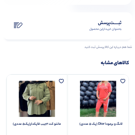
ثبـــــت‌پرسش
به‌عنوان ‌خریدار‌این‌ محصول
شما هم درباره این کالا پرسش ثبت کنید
کالاهای مشابه
لانگ و برمودا Dior (پک 5 عددی)
مانتو کت ۲جیب قاپکدار(پک5 عددی)