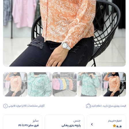
قیمت بهتری سراغ دارید ، اعلام کنید
گزارش مشخصات کالا یا موارد قانونی
جنس
سایز
امتیاز 0 خریدار
0.0
پارچه ینزی پفکی
فری سایز ۳۶ تا ۴۶