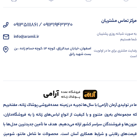
مرکز تماس مشتریان
09131943320 / 09135111861
به صورت شبانه روزی پشتیبان
info@aramii.ir
شما هستیم
اصفهان، خیابان عبدالرزاق، کوچه 13 ،کوچه حسام زاده ، بن
رضایت مشتری برای ما در اولویت
بست شهید راتق
است
ما در تولیدی آرمان (آرامی) با سال‌ها تجربه در زمینه عمده‌فروشی پوشاک زنانه، مفتخریم
که مجموعه‌ای به‌روز، متنوع و با کیفیت از انواع لباس‌های زنانه را به فروشگاه‌داران،
مزون‌ها و فروشندگان سراسر کشور ارائه می‌دهیم. هدف ما تأمین جدیدترین مدل‌ها با
قیمت‌های رقابتی و شرایط همکاری آسان است. محصولات ما شامل مانتو، شومیز،