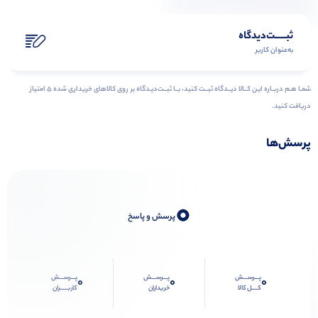
ثبـــــت‌دیدگاه
به‌عنوان کاربر
شمـا هـم دربـاره ایـن کــالا دیــدگاه ثبــت کنید، بــا ثبــت‌دیـدگاه بر روی کالاهای خریداری شده ۵ امتیاز
دریافت کنید.
پرسش‌ها
0
پرسش و پاسخ
پـــرســـش
پـــرســـش
پـــرســـش
0
0
0
کــــل کالا
خریداران
کاربـــــران