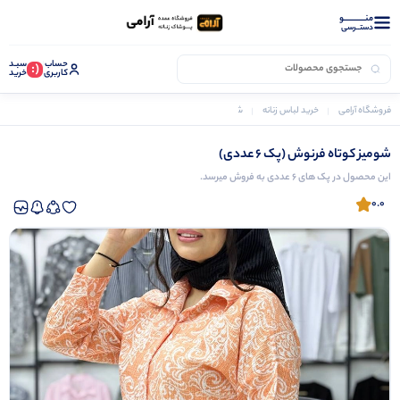
منــــــــــــو
دستــرسی
حساب
سبـد
(:
کاربری
خرید
فروشگاه آرامی
خرید لباس زنانه
شومیز زنانه
شومیز کوتاه فرنوش (پک 6 عددی)
شومیز کوتاه فرنوش (پک 6 عددی)
این محصول در پک های 6 عددی به فروش میرسد.
0.0