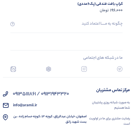
کراپ بافت فندقی (پک6عددی)
196,000
تومان
چگونه به مــــــا اعتماد کنید
ما در شبکه های اجتماعی
مرکز تماس مشتریان
09131943320 / 09135111861
به صورت شبانه روزی پشتیبان
info@aramii.ir
شما هستیم
اصفهان، خیابان عبدالرزاق، کوچه 13 ،کوچه حسام زاده ، بن
رضایت مشتری برای ما در اولویت
بست شهید راتق
است