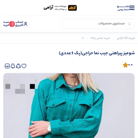
منــــــــــــو
دستــرسی
حساب
سبـد
(:
کاربری
خرید
فروشگاه آرامی
خرید لباس زنانه
شومیز زنانه
شومیز پیراهنی جیب نما حراجی(پک 6 عددی)
شومیز پیراهنی جیب نما حراجی(پک 6 عددی)
0.0