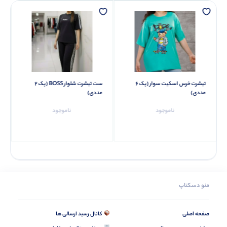
تيشرت خرس اسكيت سوار (پک 6
ست تیشرت شلوار BOSS (پک 2
عددی)
عددی)
ناموجود
ناموجود
منو دسکتاپ
صفحه اصلی
کانال رسید ارسالی ها