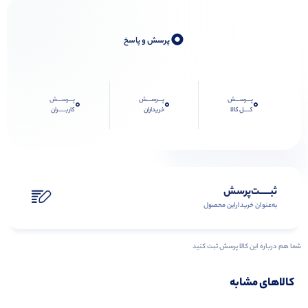
0
پرسش و پاسخ
پـــرســـش
پـــرســـش
پـــرســـش
0
0
0
کــــل کالا
خریداران
کاربـــــران
ثبـــــت‌پرسش
به‌عنوان ‌خریدار‌این‌ محصول
شما هم درباره این کالا پرسش ثبت کنید
کالاهای مشابه