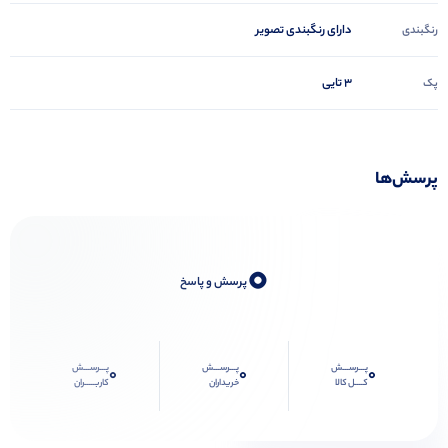
دارای رنگبندی تصویر
رنگبندی
3 تایی
پک
پرسش‌ها
0
پرسش و پاسخ
پـــرســـش
پـــرســـش
پـــرســـش
0
0
0
کــــل کالا
خریداران
کاربـــــران