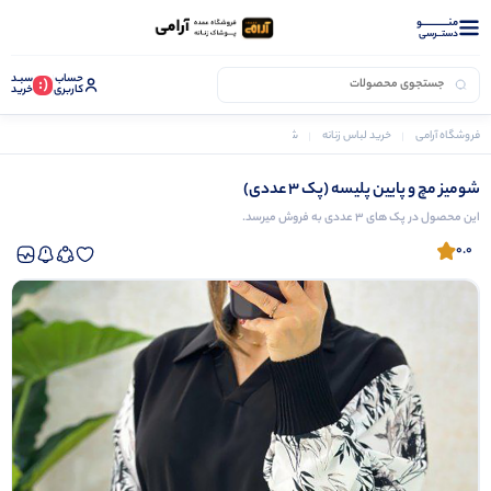
منــــــــــــو
دستــرسی
حساب
سبـد
(:
کاربری
خرید
فروشگاه آرامی
خرید لباس زنانه
شومیز زنانه
شومیز مچ و پایین پلیسه (پک 3 عددی)
شومیز مچ و پایین پلیسه (پک 3 عددی)
این محصول در پک های 3 عددی به فروش میرسد.
0.0