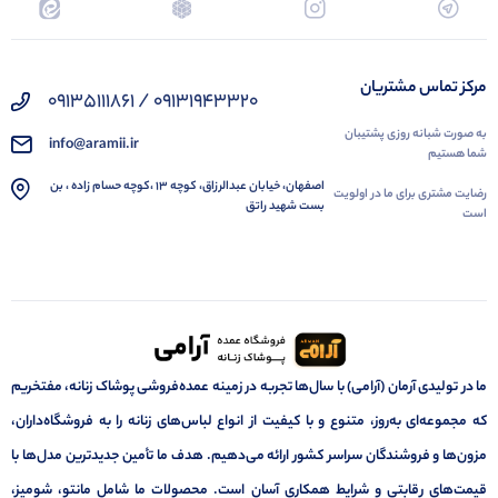
مرکز تماس مشتریان
09131943320 / 09135111861
به صورت شبانه روزی پشتیبان
info@aramii.ir
شما هستیم
اصفهان، خیابان عبدالرزاق، کوچه 13 ،کوچه حسام زاده ، بن
رضایت مشتری برای ما در اولویت
بست شهید راتق
است
ما در تولیدی آرمان (آرامی) با سال‌ها تجربه در زمینه عمده‌فروشی پوشاک زنانه، مفتخریم
که مجموعه‌ای به‌روز، متنوع و با کیفیت از انواع لباس‌های زنانه را به فروشگاه‌داران،
مزون‌ها و فروشندگان سراسر کشور ارائه می‌دهیم. هدف ما تأمین جدیدترین مدل‌ها با
قیمت‌های رقابتی و شرایط همکاری آسان است. محصولات ما شامل مانتو، شومیز،