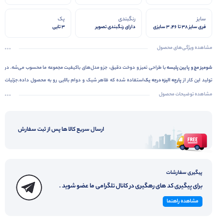
سایز
رنگبندی
پک
فری سایز 38 تا 46, 3 سایزی
دارای رنگبندی تصویر
3 تایی
مشاهده ویژگی‌های محصول
شومیز مچ و پایین پلیسه
با طراحی تمیز و دوخت دقیق، جزو مدل‌های باکیفیت مجموعه ما محسوب می‌شه. در
تولید این کار از
پارچه الیزه درجه یک
استفاده شده که ظاهر شیک و دوام بالایی رو به محصول داده.جزئیات
ظاهری با دقت اجرا شده و فرم کلی لباس، مرتب و استاندارده.
مناسب سایز 38تا46
هست و کار نهایی از نظر
مشاهده توضیحات محصول
تن‌خور، فرم مناسبی داره.کیفیت ساخت، ظاهر حرفه‌ای و جنس مرغوب این مدل باعث شده که رضایت
مشتری‌ها ازش بالا باشه و جزو کارهای پرفروش قرار بگیره. اگر دنبال محصولی مطمئن برای اضافه کردن به
ارسال سریع کالا ها پس از ثبت سفارش
لیست خرید عمده‌تون هستید،
شومیز مچ و پایین پلیسه
انتخاب هوشمندانه‌ای خواهد بود .
پیگیری سفارشات
برای پیگیری کد های رهگیری در کانال تلگرامی ما عضو شوید .
مشاهده راهنما