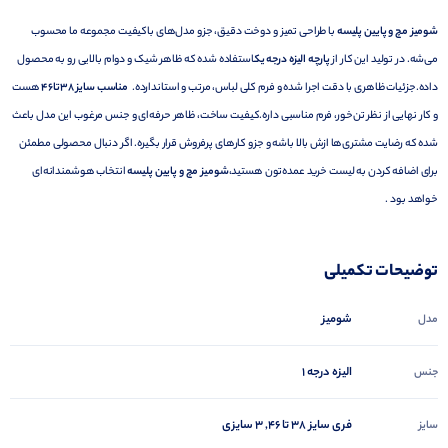
شومیز مچ و پایین پلیسه
با طراحی تمیز و دوخت دقیق، جزو مدل‌های باکیفیت مجموعه ما محسوب
می‌شه. در تولید این کار از
پارچه الیزه درجه یک
استفاده شده که ظاهر شیک و دوام بالایی رو به محصول
داده.جزئیات ظاهری با دقت اجرا شده و فرم کلی لباس، مرتب و استاندارده.
مناسب سایز 38تا46
هست
و کار نهایی از نظر تن‌خور، فرم مناسبی داره.کیفیت ساخت، ظاهر حرفه‌ای و جنس مرغوب این مدل باعث
شده که رضایت مشتری‌ها ازش بالا باشه و جزو کارهای پرفروش قرار بگیره. اگر دنبال محصولی مطمئن
برای اضافه کردن به لیست خرید عمده‌تون هستید،
شومیز مچ و پایین پلیسه
انتخاب هوشمندانه‌ای
خواهد بود .
توضیحات تکمیلی
شومیز
مدل
الیزه درجه 1
جنس
فری سایز 38 تا 46, 3 سایزی
سایز