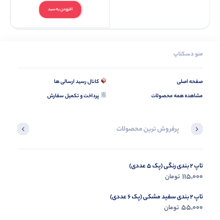
افزودن به سبد
منو دسکتاپ
صفحه اصلی
کانال رسید ارسالی ها
مشاهده همه محصولات
پرداخت و تکمیل سفارش
پرفروش ترین محصولات
تاپ 2 بندی رنگی (پک 5 عددی)
شومیز مانتویی تک جیب فندی (پک 4 عددی)
395,000
115,000
تومان
تومان
تاپ 2 بندی سفید مشکی (پک 6 عددی)
55,000
تومان