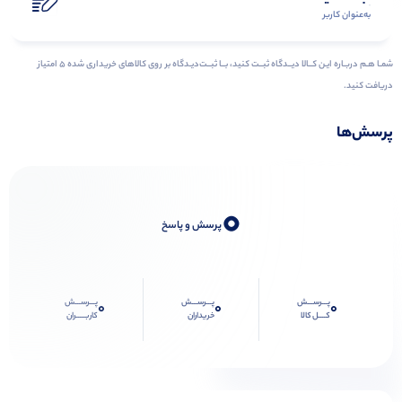
به‌عنوان کاربر
شمـا هـم دربـاره ایـن کــالا دیــدگاه ثبــت کنید، بــا ثبــت‌دیـدگاه بر روی کالاهای خریداری شده ۵ امتیاز
دریافت کنید.
پرسش‌ها
0
پرسش و پاسخ
پـــرســـش
پـــرســـش
پـــرســـش
0
0
0
کــــل کالا
خریداران
کاربـــــران