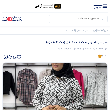
منــــــــــــو
دستــرسی
حساب
سبـد
(:
کاربری
خرید
فروشگاه آرامی
خرید لباس زنانه
مانتو زنانه
شومیز مانتویی تک جیب فندی (پک 4 عددی)
شومیز مانتویی تک جیب فندی (پک 4 عددی)
این محصول در پک های 4 عددی به فروش میرسد.
0.0