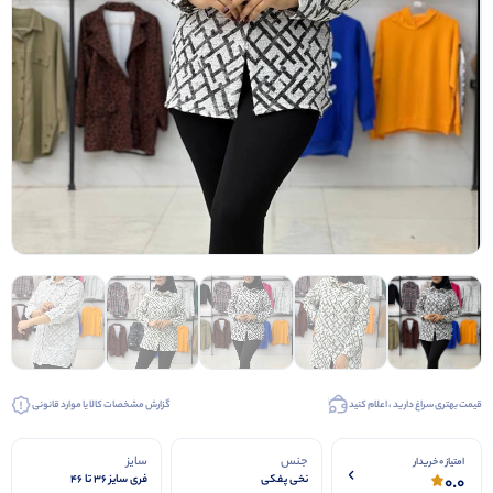
قیمت بهتری سراغ دارید ، اعلام کنید
گزارش مشخصات کالا یا موارد قانونی
جنس
سایز
امتیاز 0 خریدار
0.0
نخی پفکی
فری سایز ۳۶ تا ۴۶