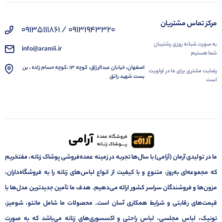
مرکز تماس مشتریان
09131943320 / 09135111861
به صورت شبانه روزی پشتیبان
info@aramii.ir
شما هستیم
اصفهان، خیابان عبدالرزاق، کوچه 13 ،کوچه حسام زاده ، بن
رضایت مشتری برای ما در اولویت
بست شهید راتق
است
ما در تولیدی آرمان (آرامی) با سال‌ها تجربه در زمینه عمده‌فروشی پوشاک زنانه، مفتخریم
که مجموعه‌ای به‌روز، متنوع و با کیفیت از انواع لباس‌های زنانه را به فروشگاه‌داران،
مزون‌ها و فروشندگان سراسر کشور ارائه می‌دهیم. هدف ما تأمین جدیدترین مدل‌ها با
قیمت‌های رقابتی و شرایط همکاری آسان است. محصولات ما شامل مانتو، شومیز،
تونیک، لباس مجلسی، لباس راحتی و اکسسوری‌های زنانه می‌باشد که به صورت