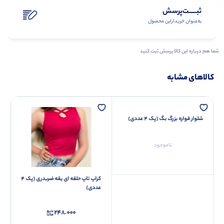
ثبـــــت‌پرسش
به‌عنوان ‌خریدار‌این‌ محصول
شما هم درباره این کالا پرسش ثبت کنید
کالاهای مشابه
شلوار قواره بزرگ بگ (پک 4 عددی)
ناموجود
کراپ تاپ حلقه ای یقه ضربدری (پک 4
عددی)
248.000