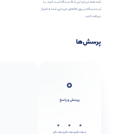
شمـا هـم دربـاره ایـن کــالا دیــدگاه ثبــت کنید، بــا
ثبــت‌دیـدگاه بر روی کالاهای خریداری شده ۵ امتیاز
دریافت کنید.
پرسش‌ها
0
پرسش و پاسخ
0
0
0
پـــرســـش
پـــرســـش
پـــرســـش