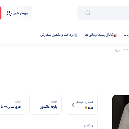
ورود
و عضویت
لات
کانال رسید ارسالی ها
پرداخت و تکمیل سفارش
ددی)
جنس
سایز
امتیاز 0 خریدار
پارچه داکرون
فری سایز 38 تا
0.0
گرم بالا
50
رنگبندی