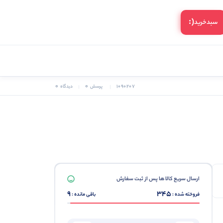
(:
سبد‌خرید
0
0
1090207
پرسش
دیدگاه
ارسال سریع کالا ها پس از ثبت سفارش
9
345
فروخته شده :
باقی مانده :