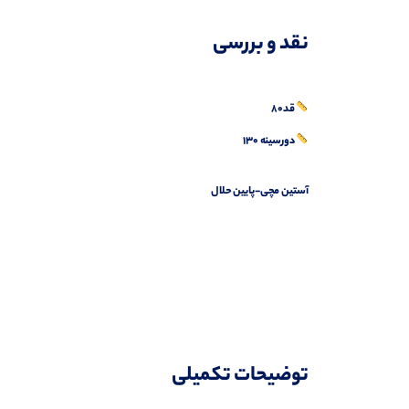
توضیحات تکمیلی
نقد و بررسی
نظرات (0)
پرسش‌ها
قد80
دورسینه 130
آستین مچی-پایین حلال
توضیحات تکمیلی