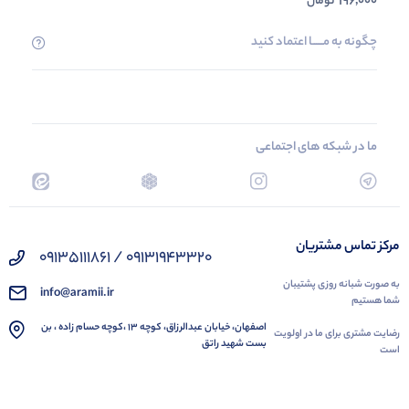
196,000
تومان
چگونه به مــــــا اعتماد کنید
ما در شبکه های اجتماعی
مرکز تماس مشتریان
09131943320 / 09135111861
به صورت شبانه روزی پشتیبان
info@aramii.ir
شما هستیم
اصفهان، خیابان عبدالرزاق، کوچه 13 ،کوچه حسام زاده ، بن
رضایت مشتری برای ما در اولویت
بست شهید راتق
است