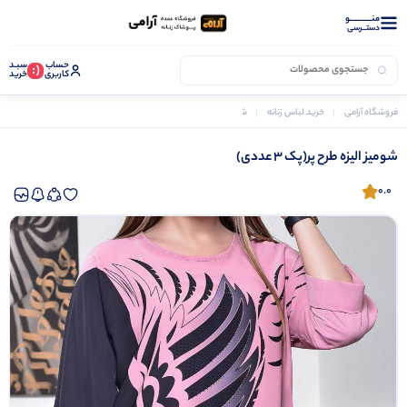
منــــــــــــو
دستــرسی
حساب
سبـد
(:
کاربری
خرید
فروشگاه آرامی
خرید لباس زنانه
شومیز زنانه
شومیز الیزه طرح پر(پک 3 عددی)
شومیز الیزه طرح پر(پک 3 عددی)
0.0