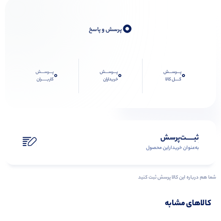
0
پرسش و پاسخ
پـــرســـش
پـــرســـش
پـــرســـش
0
0
0
کــــل کالا
خریداران
کاربـــــران
ثبـــــت‌پرسش
به‌عنوان ‌خریدار‌این‌ محصول
شما هم درباره این کالا پرسش ثبت کنید
کالاهای مشابه