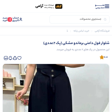
منــــــــــــو
دستــرسی
حساب
سبـد
(:
کاربری
خرید
فروشگاه آرامی
خرید لباس زنانه
شلوار زنانه
شلوار فول دامنی برماندو مشکی (پک 2 عددی)
شلوار فول دامنی برماندو مشکی (پک 2 عددی)
این محصول در پک های 2 عددی به فروش میرسد.
0.0