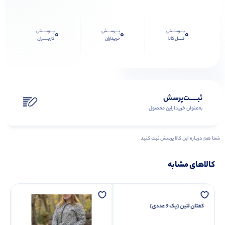
پـــرســـش
پـــرســـش
پـــرســـش
0
0
0
کــــل کالا
خریداران
کاربـــــران
ثبـــــت‌پرسش
به‌عنوان ‌خریدار‌این‌ محصول
شما هم درباره این کالا پرسش ثبت کنید
کالاهای مشابه
کفتان لنین (پک 6 عددی)