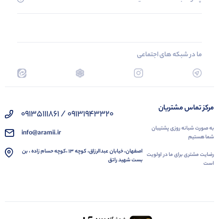
ما در شبکه های اجتماعی
مرکز تماس مشتریان
09131943320 / 09135111861
به صورت شبانه روزی پشتیبان
info@aramii.ir
شما هستیم
اصفهان، خیابان عبدالرزاق، کوچه 13 ،کوچه حسام زاده ، بن
رضایت مشتری برای ما در اولویت
بست شهید راتق
است