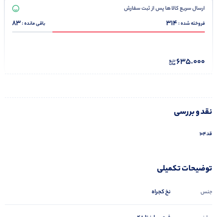
ارسال سریع کالا ها پس از ثبت سفارش
83
314
فروخته شده :
باقی مانده :
635.000
نقد و بررسی
قد۱۰۴
توضیحات تکمیلی
نخ کجراه
جنس