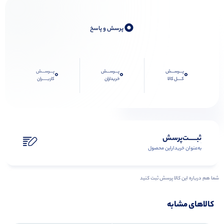
0
پرسش و پاسخ
پـــرســـش
پـــرســـش
پـــرســـش
0
0
0
کــــل کالا
خریداران
کاربـــــران
ثبـــــت‌پرسش
به‌عنوان ‌خریدار‌این‌ محصول
شما هم درباره این کالا پرسش ثبت کنید
کالاهای مشابه