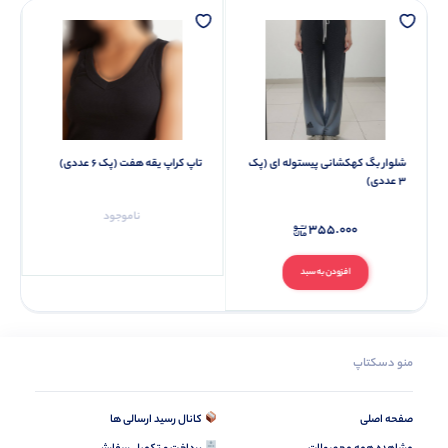
شلوار بگ کهکشانی پیستوله ای (پک
تاپ کراپ یقه هفت (پک 6 عددی)
3 عددی)
ناموجود
355.000
افزودن به سبد
منو دسکتاپ
صفحه اصلی
کانال رسید ارسالی ها