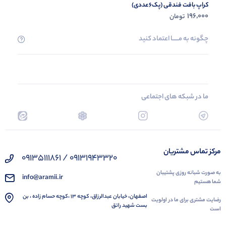
کراپ بافت فندقی (پک6عددی)
196,000
تومان
چگونه به مــــــا اعتماد کنید
ما در شبکه های اجتماعی
مرکز تماس مشتریان
09131943320 / 09135111861
به صورت شبانه روزی پشتیبان
info@aramii.ir
شما هستیم
اصفهان، خیابان عبدالرزاق، کوچه 13 ،کوچه حسام زاده ، بن
رضایت مشتری برای ما در اولویت
بست شهید راتق
است