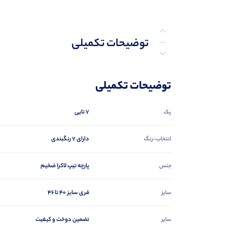
توضیحات تکمیلی
نظرات (0)
توضیحات تکمیلی
پرسش‌ها
7 تایی
پک
دارای 7 رنگبندی
انتخاب-رنگ
پارچه تیپ لاکرا ضخیم
جنس
فری سایز 40 تا 46
سایز
تضمین دوخت و کیفیت
سایر