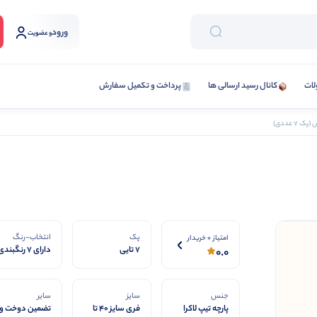
ورود
و عضویت
لات
کانال رسید ارسالی ها
پرداخت و تکمیل سفارش
7 عددی)
پک
انتخاب-رنگ
امتیاز 0 خریدار
7 تایی
دارای 7 رنگبندی
0.0
جنس
سایز
سایر
پارچه تیپ لاکرا
فری سایز 40 تا
تضمین دوخت و