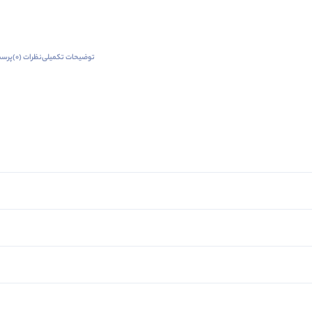
توضیحات تکمیلی
نظرات (0)
پرسش