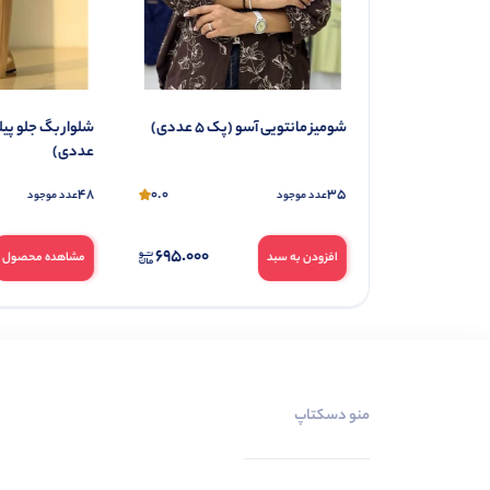
تونیک مانتویی یقه سه دکمه (پک 6
شومیز مانتویی آسو (پک 5 عددی)
عددی)
48
0.0
35
0.0
عدد موجود
عدد موجود
695.000
257.000
افزودن به سبد
مشاهده محصول
منو دسکتاپ