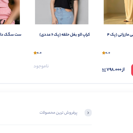
شلوار بگ جلو پیلی مازراتی (پک 4
کراپ لاو بغل حلقه (پک 6 عددی)
ست سگک دار (پک 4
0.0
0.0
ناموجود
از
798.000
پرفروش ترین محصولات