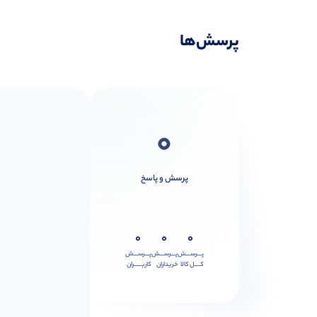
پرسش‌ها
0
پرسش و پاسخ
0
0
0
پـــرســـش
پـــرســـش
پـــرســـش
کــــل کالا
خریداران
کاربـــــران