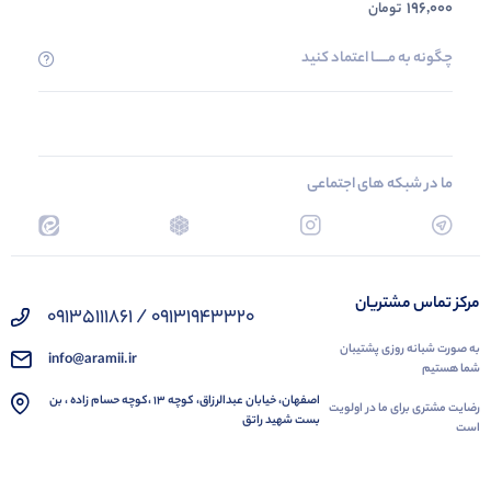
196,000
تومان
چگونه به مــــــا اعتماد کنید
ما در شبکه های اجتماعی
مرکز تماس مشتریان
09131943320 / 09135111861
به صورت شبانه روزی پشتیبان
info@aramii.ir
شما هستیم
اصفهان، خیابان عبدالرزاق، کوچه 13 ،کوچه حسام زاده ، بن
رضایت مشتری برای ما در اولویت
بست شهید راتق
است