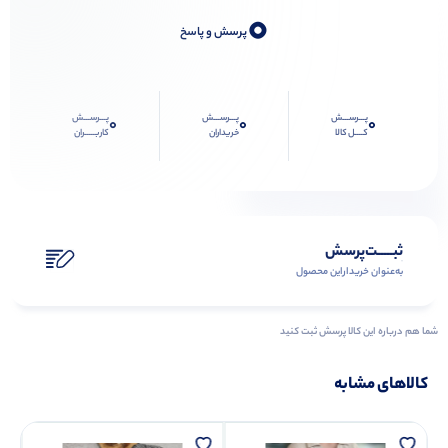
0
پرسش و پاسخ
پـــرســـش
پـــرســـش
پـــرســـش
0
0
0
کــــل کالا
خریداران
کاربـــــران
ثبـــــت‌پرسش
به‌عنوان ‌خریدار‌این‌ محصول
شما هم درباره این کالا پرسش ثبت کنید
کالاهای مشابه