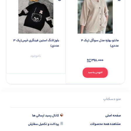
بلوز لانگ استین فینگری خرس(پک 3
ست سوپر لانگ M (پک 6 عددی)
عددی)
ناموجود
ناموجود
منو دسکتاپ
صفحه اصلی
کانال رسید ارسالی ها
مشاهده همه محصولات
پرداخت و تکمیل سفارش