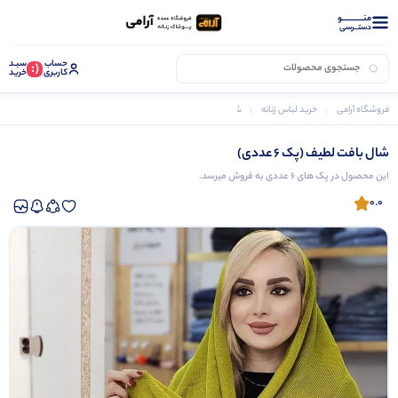
منــــــــــــو
دستــرسی
حساب
سبـد
(:
کاربری
خرید
فروشگاه آرامی
خرید لباس زنانه
شال زنانه
شال بافت لطیف (پک 6 عددی)
شال بافت لطیف (پک 6 عددی)
این محصول در پک های 6 عددی به فروش میرسد.
0.0