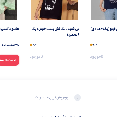
و (پک 6 عددی)
تی شرت لانگ لش پشت خرس (پک
مانتو باکسی شیوا (پک 
6 عددی)
138
0.0
0.0
عدد موجود
ناموجود
ناموجود
افزودن به سبد
پرفروش ترین محصولات