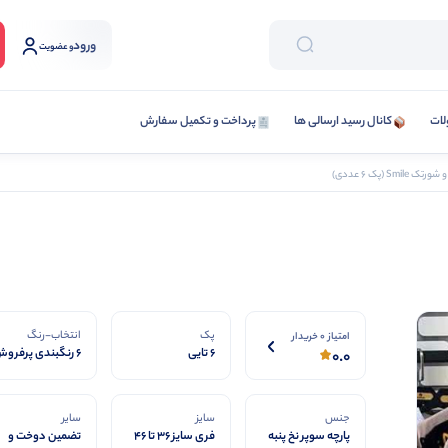
ورود
و عضویت
لات
کانال رسید ارسالی ها
پرداخت و تکمیل سفارش
Smil (پک 6 عددی)
پک
انتخاب-رنگ
امتیاز 0 خریدار
6 تایی
6 رنگبندی پرفروش
0.0
جنس
سایز
سایر
پارچه سوپر نخ پنبه
فری سایز ۳۶ تا ۴۶
تضمین دوخت و