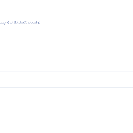
توضیحات تکمیلی
نظرات (0)
پرسش