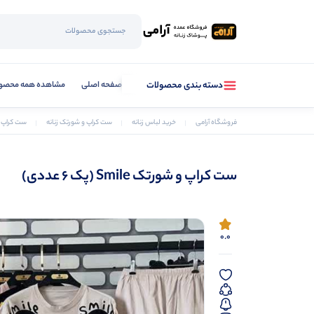
صفحه اصلی
مشاهده همه محصو
دسته بندی محصولات
فروشگاه آرامی
خرید لباس زنانه
ست کراپ و شورتک زنانه
ست کراپ و شورتک e
ست کراپ و شورتک Smile (پک 6 عددی)
0.0