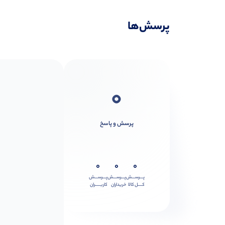
پرسش‌ها
0
پرسش و پاسخ
0
0
0
پـــرســـش
پـــرســـش
پـــرســـش
کــــل کالا
خریداران
کاربـــــران