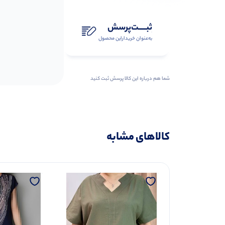
ثبـــــت‌پرسش
به‌عنوان ‌خریدار‌این‌ محصول
شما هم درباره این کالا پرسش ثبت کنید
کالاهای مشابه
میکی موس (پک
0.0