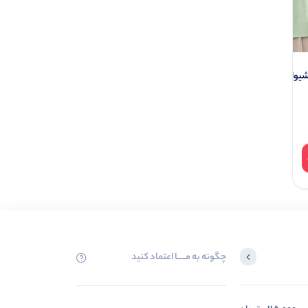
4 عددی)
بادی ساده طرح های میکس سفید
مشکی (پک 4 عددی)
0.0
0.0
ناموجود
595.000
چگونه به مــــــا اعتماد کنید