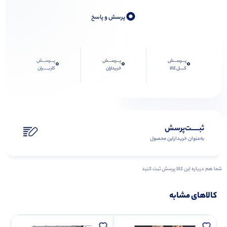
0
پرسش و پاسخ
پـــرســـش
پـــرســـش
پـــرســـش
0
0
0
کــــل کالا
خریداران
کاربـــــران
ثبـــــت‌پرسش
به‌عنوان ‌خریدار‌این‌ محصول
شما هم درباره این کالا پرسش ثبت کنید
کالاهای مشابه