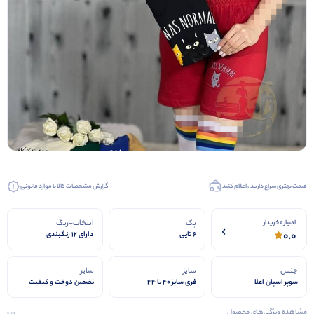
قیمت بهتری سراغ دارید ، اعلام کنید
گزارش مشخصات کالا یا موارد قانونی
پک
انتخاب-رنگ
امتیاز 0 خریدار
0.0
6 تایی
دارای 12 رنگبندی
جنس
سایز
سایر
سوپر اسپان اعلا
فری سایز 40 تا 44
تضمین دوخت و کیفیت
مشاهده ویژگی‌های محصول