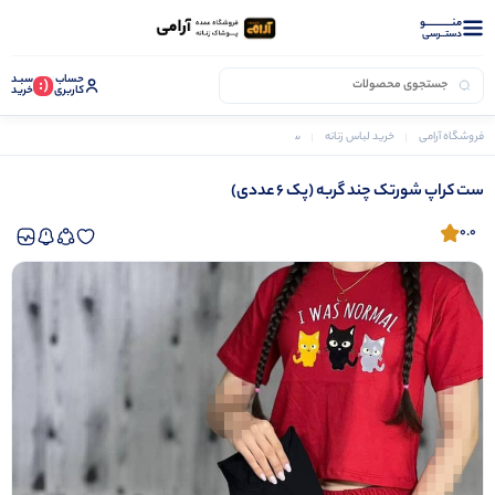
منــــــــــــو
دستــرسی
حساب
سبـد
(:
کاربری
خرید
فروشگاه آرامی
خرید لباس زنانه
ست کراپ و شورتک زنانه
ست کراپ شورتک چند گربه (پک 6 عددی)
ست کراپ شورتک چند گربه (پک 6 عددی)
0.0