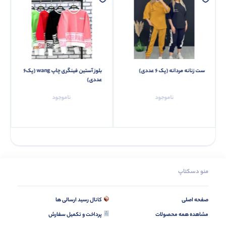
ست زنانه مردانه (پک 6 عددی)
بلوز آستین فینگری چاپ wang (پک6
عددی)
ناموجود
ناموجود
منو دسکتاپ
صفحه اصلی
کانال رسید ارسالی ها
مشاهده همه محصولات
پرداخت و تکمیل سفارش