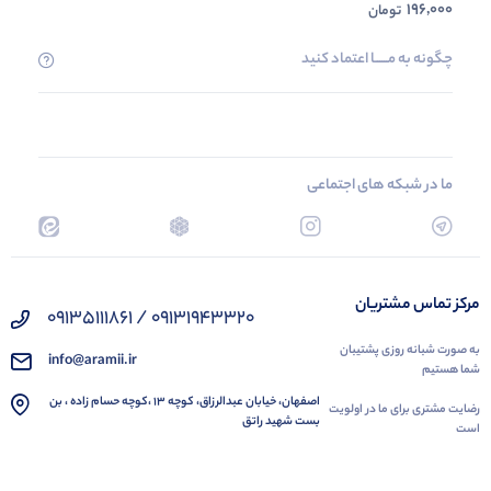
196,000
تومان
چگونه به مــــــا اعتماد کنید
ما در شبکه های اجتماعی
مرکز تماس مشتریان
09131943320 / 09135111861
به صورت شبانه روزی پشتیبان
info@aramii.ir
شما هستیم
اصفهان، خیابان عبدالرزاق، کوچه 13 ،کوچه حسام زاده ، بن
رضایت مشتری برای ما در اولویت
بست شهید راتق
است