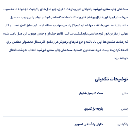
ست نخی چاپ سنتی خورشید
با طراحی تمیز و دوخت دقیق، جزو مدل‌های باکیفیت مجموعه ما محسوب
می‌شه. در تولید این کار از
پارچه نخ کدری
استفاده شده که ظاهر شیک و دوام بالایی رو به محصول
داده.جزئیات ظاهری با دقت اجرا شده و فرم کلی لباس، مرتب و استاندارده.
فریـ سایز تا 50
هست و کار
نهایی از نظر تن‌خور، فرم مناسبی داره.کیفیت ساخت، ظاهر حرفه‌ای و جنس مرغوب این مدل باعث شده
که رضایت مشتری‌ها ازش بالا باشه و جزو کارهای پرفروش قرار بگیره. اگر دنبال محصولی مطمئن برای
اضافه کردن به لیست خرید عمده‌تون هستید،
ست نخی چاپ سنتی خورشید
انتخاب هوشمندانه‌ای
خواهد بود .
توضیحات تکمیلی
ست شومیز شلوار
مدل
پارچه نخ کدری
جنس
دارای رنگبندی تصویر
رنگبندی