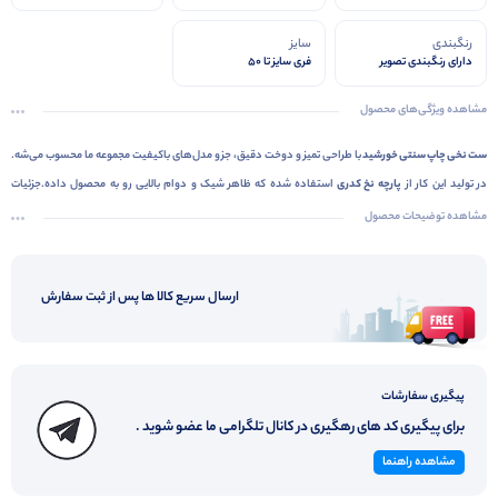
رنگبندی
سایز
دارای رنگبندی تصویر
فری سایز تا 50
مشاهده ویژگی‌های محصول
ست نخی چاپ سنتی خورشید
با طراحی تمیز و دوخت دقیق، جزو مدل‌های باکیفیت مجموعه ما محسوب می‌شه.
در تولید این کار از
پارچه نخ کدری
استفاده شده که ظاهر شیک و دوام بالایی رو به محصول داده.جزئیات
ظاهری با دقت اجرا شده و فرم کلی لباس، مرتب و استاندارده.
فریـ سایز تا 50
هست و کار نهایی از نظر تن‌خور،
مشاهده توضیحات محصول
فرم مناسبی داره.کیفیت ساخت، ظاهر حرفه‌ای و جنس مرغوب این مدل باعث شده که رضایت مشتری‌ها ازش
بالا باشه و جزو کارهای پرفروش قرار بگیره. اگر دنبال محصولی مطمئن برای اضافه کردن به لیست خرید
ارسال سریع کالا ها پس از ثبت سفارش
عمده‌تون هستید،
ست نخی چاپ سنتی خورشید
انتخاب هوشمندانه‌ای خواهد بود .
پیگیری سفارشات
برای پیگیری کد های رهگیری در کانال تلگرامی ما عضو شوید .
مشاهده راهنما