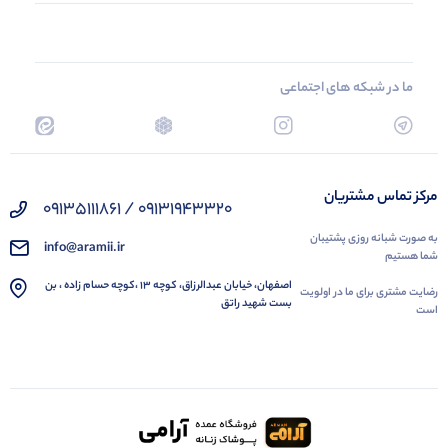
ما در شبکه های اجتماعی
مرکز تماس مشتریان
09131943320 / 09135111861
به صورت شبانه روزی پشتیبان
info@aramii.ir
شما هستیم
اصفهان، خیابان عبدالرزاق، کوچه 13 ،کوچه حسام زاده ، بن
رضایت مشتری برای ما در اولویت
بست شهید راتق
است