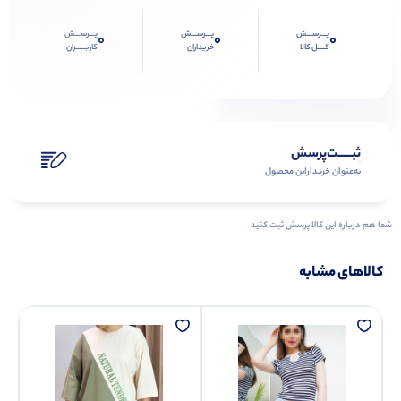
پـــرســـش
پـــرســـش
پـــرســـش
0
0
0
کــــل کالا
خریداران
کاربـــــران
ثبـــــت‌پرسش
به‌عنوان ‌خریدار‌این‌ محصول
شما هم درباره این کالا پرسش ثبت کنید
کالاهای مشابه