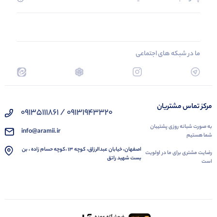
ما در شبکه های اجتماعی
مرکز تماس مشتریان
09131943320 / 09135111861
به صورت شبانه روزی پشتیبان
info@aramii.ir
شما هستیم
اصفهان، خیابان عبدالرزاق، کوچه 13 ،کوچه حسام زاده ، بن
رضایت مشتری برای ما در اولویت
بست شهید راتق
است