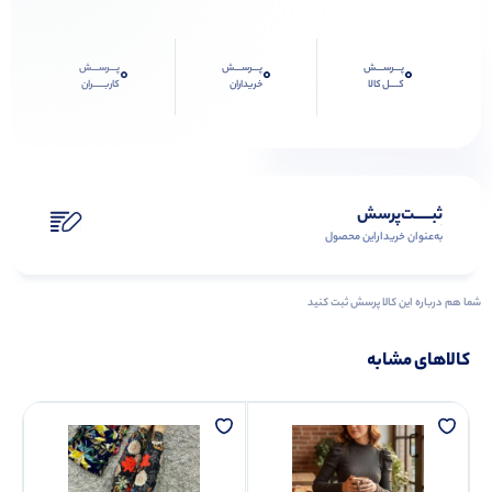
پـــرســـش
پـــرســـش
پـــرســـش
0
0
0
کــــل کالا
خریداران
کاربـــــران
ثبـــــت‌پرسش
به‌عنوان ‌خریدار‌این‌ محصول
شما هم درباره این کالا پرسش ثبت کنید
کالاهای مشابه