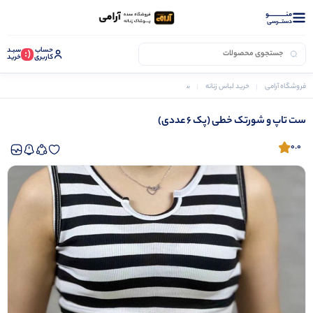
منــــــــــــو
دستــرسی
حساب
سبـد
(:
کاربری
خرید
فروشگاه آرامی
خرید لباس زنانه
ست تاپ و شورتک زنانه
ست تاپ و شورتک خطی (پک 6 عددی)
ست تاپ و شورتک خطی (پک 6 عددی)
0.0