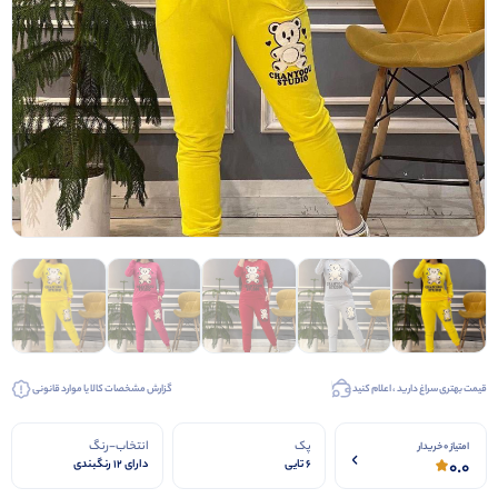
قیمت بهتری سراغ دارید ، اعلام کنید
گزارش مشخصات کالا یا موارد قانونی
پک
انتخاب-رنگ
امتیاز 0 خریدار
0.0
6 تایی
دارای 12 رنگبندی