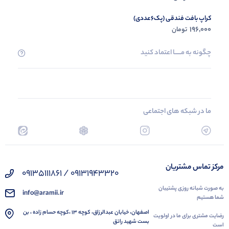
کراپ بافت فندقی (پک6عددی)
196,000
تومان
چگونه به مــــــا اعتماد کنید
ما در شبکه های اجتماعی
مرکز تماس مشتریان
09131943320 / 09135111861
به صورت شبانه روزی پشتیبان
info@aramii.ir
شما هستیم
اصفهان، خیابان عبدالرزاق، کوچه 13 ،کوچه حسام زاده ، بن
رضایت مشتری برای ما در اولویت
بست شهید راتق
است