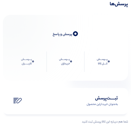
پرسش‌ها
0
پرسش و پاسخ
پـــرســـش
پـــرســـش
پـــرســـش
0
0
0
کــــل کالا
خریداران
کاربـــــران
ثبـــــت‌پرسش
به‌عنوان ‌خریدار‌این‌ محصول
شما هم درباره این کالا پرسش ثبت کنید