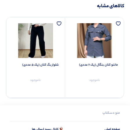
کالاهای مشابه
شلوار بگ کتان (پک 5 عددی)
تیشرت چاپ پروانه (پک 3 عددی)
ناموجود
ناموجود
منو دسکتاپ
صفحه اصلی
کانال رسید ارسالی ها