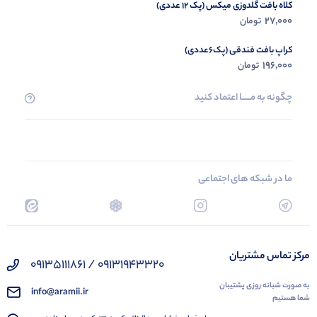
کلاه بافت گلدوزی میکس (پک 12 عددی)
27,000
تومان
کراپ بافت فندقی (پک6عددی)
196,000
تومان
چگونه به مــــــا اعتماد کنید
ما در شبکه های اجتماعی
مرکز تماس مشتریان
09131943320 / 09135111861
به صورت شبانه روزی پشتیبان
info@aramii.ir
شما هستیم