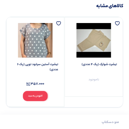
کالاهای مشابه
تیشرت شوارک (پک 4 عددی)
تیشرت آستین سرخود توپی (پک 6
عددی)
ناموجود
357.000
افزودن به سبد
منو دسکتاپ