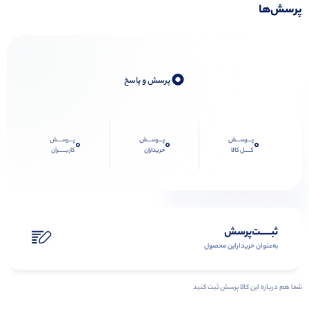
پرسش‌ها
0
پرسش و پاسخ
پـــرســـش
پـــرســـش
پـــرســـش
0
0
0
کــــل کالا
خریداران
کاربـــــران
ثبـــــت‌پرسش
به‌عنوان ‌خریدار‌این‌ محصول
شما هم درباره این کالا پرسش ثبت کنید