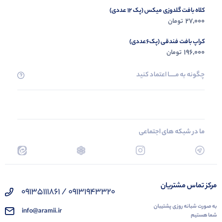
کلاه بافت گلدوزی میکس (پک 12 عددی)
27,000
تومان
کراپ بافت فندقی (پک6عددی)
196,000
تومان
چگونه به مــــــا اعتماد کنید
ما در شبکه های اجتماعی
مرکز تماس مشتریان
09131943320 / 09135111861
به صورت شبانه روزی پشتیبان
info@aramii.ir
شما هستیم