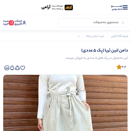
منــــــــــــو
دستــرسی
حساب
سبـد
(:
کاربری
خرید
فروشگاه آرامی
خرید لباس زنانه
دامن زنانه
دامن لنین ثریا (پک 5 عددی)
دامن لنین ثریا (پک 5 عددی)
این محصول در پک های 5 عددی به فروش میرسد.
0.0