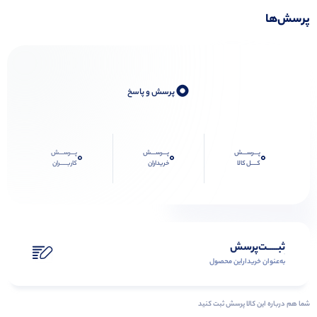
پرسش‌ها
0
پرسش و پاسخ
پـــرســـش
پـــرســـش
پـــرســـش
0
0
0
کــــل کالا
خریداران
کاربـــــران
ثبـــــت‌پرسش
به‌عنوان ‌خریدار‌این‌ محصول
شما هم درباره این کالا پرسش ثبت کنید