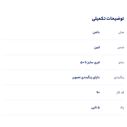
توضیحات تکمیلی
دامن
مدل
لنین
جنس
فری سایز تا 50
سایز
دارای رنگبندی تصویر
رنگبندی
90
قد کار
5 تایی
پک