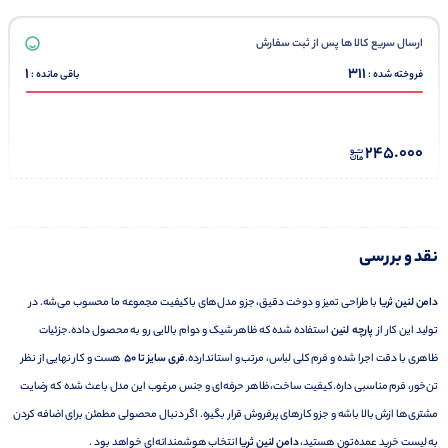
ارسال سریع کالا ها پس از ثبت سفارش
1
311
فروخته شده :
باقی مانده :
245.000
نقد و بررسی
دامن لنین ثریا
با طراحی تمیز و دوخت دقیق، جزو مدل‌های باکیفیت مجموعه ما محسوب می‌شه. در
تولید این کار از
پارچه لنین
استفاده شده که ظاهر شیک و دوام بالایی رو به محصول داده.جزئیات
ظاهری با دقت اجرا شده و فرم کلی لباس، مرتب و استاندارده.
فری سایز تا 50
هست و کار نهایی از نظر
تن‌خور، فرم مناسبی داره.کیفیت ساخت، ظاهر حرفه‌ای و جنس مرغوب این مدل باعث شده که رضایت
مشتری‌ها ازش بالا باشه و جزو کارهای پرفروش قرار بگیره. اگر دنبال محصولی مطمئن برای اضافه کردن
به لیست خرید عمده‌تون هستید،
دامن لنین ثریا
انتخاب هوشمندانه‌ای خواهد بود .