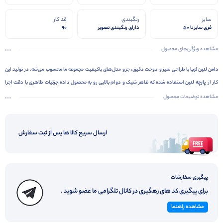
سایز
رنگبندی
قد کار
فری سایز تا 50
دارای رنگبندی تصویر
90
مشاهده ویژگی‌های محصول
دامن لنین ثریا
با طراحی تمیز و دوخت دقیق، جزو مدل‌های باکیفیت مجموعه ما محسوب می‌شه. در تولید این
کار از
پارچه لنین
استفاده شده که ظاهر شیک و دوام بالایی رو به محصول داده.جزئیات ظاهری با دقت اجرا
شده و فرم کلی لباس، مرتب و استاندارده.
فری سایز تا 50
هست و کار نهایی از نظر تن‌خور، فرم مناسبی
مشاهده توضیحات محصول
داره.کیفیت ساخت، ظاهر حرفه‌ای و جنس مرغوب این مدل باعث شده که رضایت مشتری‌ها ازش بالا باشه و
جزو کارهای پرفروش قرار بگیره. اگر دنبال محصولی مطمئن برای اضافه کردن به لیست خرید عمده‌تون
ارسال سریع کالا ها پس از ثبت سفارش
هستید،
دامن لنین ثریا
انتخاب هوشمندانه‌ای خواهد بود .
پیگیری سفارشات
برای پیگیری کد های رهگیری در کانال تلگرامی ما عضو شوید .
مشاهده راهنما