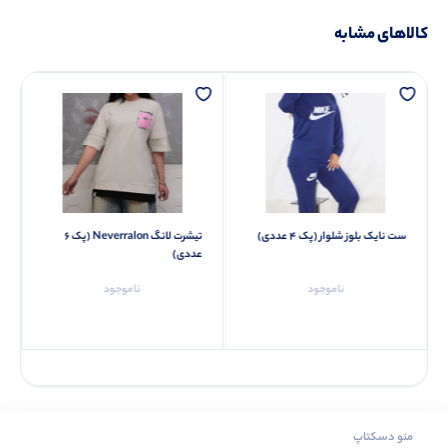
کالاهای مشابه
ست نایک بلوز شلوار (پک 4 عددی)
تیشرت لانگ Neverralon (پک 6
عددی)
ناموجود
ناموجود
منو دسکتاپ