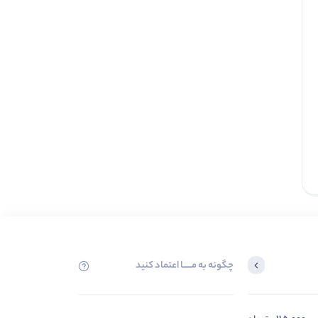
ناموجود
مانتو تک جیب آستین سه ربع (پک 4
عددی)
عددی)
0.0
ناموجود
چگونه به مــــــا اعتماد کنید