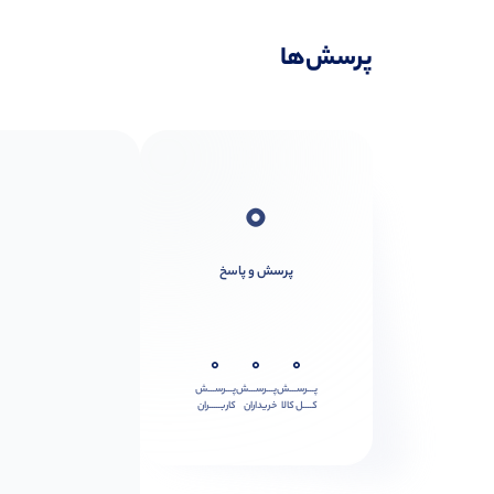
پرسش‌ها
0
پرسش و پاسخ
0
0
0
پـــرســـش
پـــرســـش
پـــرســـش
کــــل کالا
خریداران
کاربـــــران