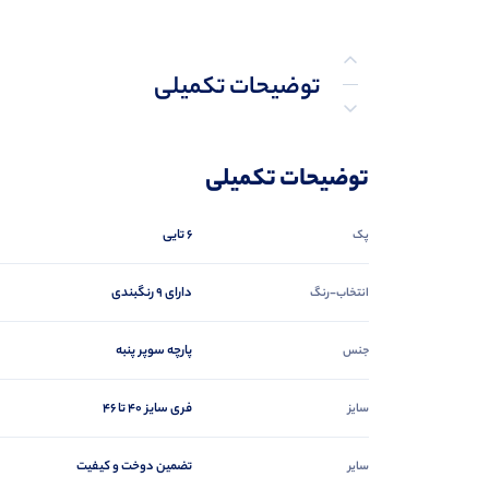
توضیحات تکمیلی
نظرات (0)
توضیحات تکمیلی
پرسش‌ها
6 تایی
پک
دارای 9 رنگبندی
انتخاب-رنگ
پارچه سوپر پنبه
جنس
فری سایز 40 تا 46
سایز
تضمین دوخت و کیفیت
سایر