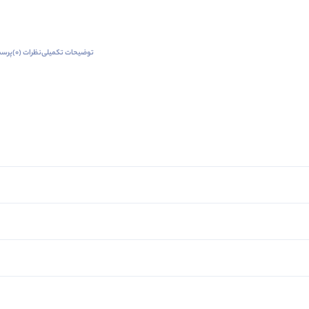
توضیحات تکمیلی
نظرات (0)
پرسش