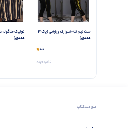
مانتو قواره بزرگ بغل دکمه (پک 4
ست نیم تنه شلوارک ورزشی (پک 3
عددی)
عددی)
0.0
0.0
ناموجود
ناموجود
منو دسکتاپ