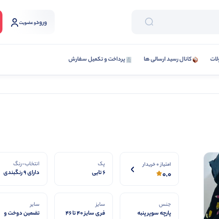
ورود
و عضویت
لات
کانال رسید ارسالی ها
پرداخت و تکمیل سفارش
پک
انتخاب-رنگ
امتیاز 0 خریدار
6 تایی
دارای 9 رنگبندی
0.0
جنس
سایز
سایر
پارچه سوپر پنبه
فری سایز 40 تا 46
تضمین دوخت و