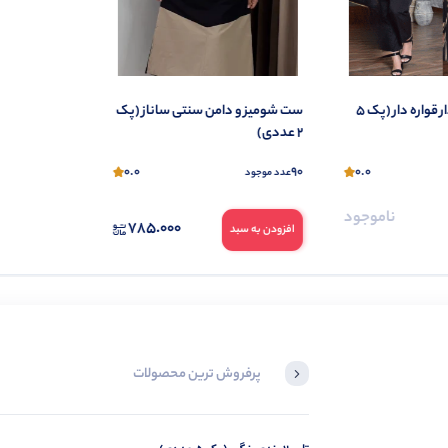
تونیک منگوله دار قواره دار (پک 5
ست شومیز و دامن سنتی ساناز (پک
2 عددی)
0.0
90
0.0
عدد موجود
ناموجود
785.000
افزودن به سبد
پرفروش ترین محصولات