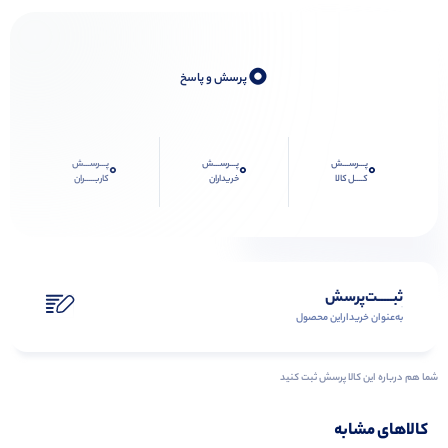
0
پرسش و پاسخ
پـــرســـش
پـــرســـش
پـــرســـش
0
0
0
کــــل کالا
خریداران
کاربـــــران
ثبـــــت‌پرسش
به‌عنوان ‌خریدار‌این‌ محصول
شما هم درباره این کالا پرسش ثبت کنید
کالاهای مشابه