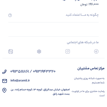
196,000
تومان
چگونه به مــــــا اعتماد کنید
ما در شبکه های اجتماعی
مرکز تماس مشتریان
09131943320 / 09135111861
به صورت شبانه روزی پشتیبان
info@aramii.ir
شما هستیم
اصفهان، خیابان عبدالرزاق، کوچه 13 ،کوچه حسام زاده ، بن
رضایت مشتری برای ما در اولویت
بست شهید راتق
است