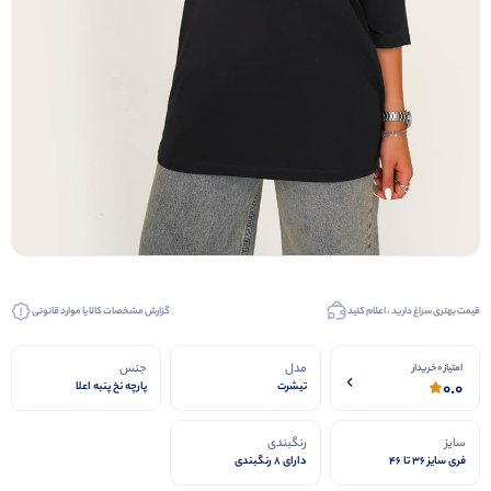
قیمت بهتری سراغ دارید ، اعلام کنید
گزارش مشخصات کالا یا موارد قانونی
مدل
جنس
امتیاز 0 خریدار
0.0
تیشرت
پارچه نخ پنبه اعلا
سایز
رنگبندی
فری سایز ۳۶ تا ۴۶
دارای 8 رنگبندی