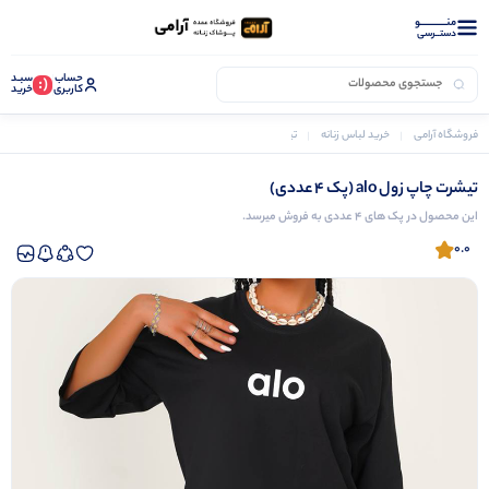
منــــــــــــو
دستــرسی
حساب
سبـد
(:
کاربری
خرید
فروشگاه آرامی
خرید لباس زنانه
تیشرت زنانه
تیشرت چاپ زول alo (پک 4 عددی)
تیشرت چاپ زول alo (پک 4 عددی)
این محصول در پک های 4 عددی به فروش میرسد.
0.0