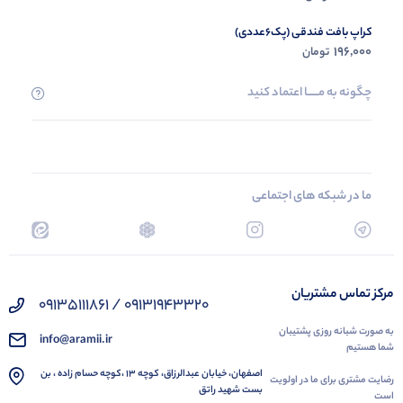
کراپ بافت فندقی (پک6عددی)
196,000
تومان
چگونه به مــــــا اعتماد کنید
ما در شبکه های اجتماعی
مرکز تماس مشتریان
09131943320 / 09135111861
به صورت شبانه روزی پشتیبان
info@aramii.ir
شما هستیم
اصفهان، خیابان عبدالرزاق، کوچه 13 ،کوچه حسام زاده ، بن
رضایت مشتری برای ما در اولویت
بست شهید راتق
است