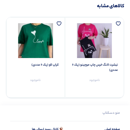
کالاهای مشابه
تیشرت لانگ خرس چاپ موچینو (پک 6
کراپ لاو (پک 6 عددی)
عددی)
ناموجود
ناموجود
منو دسکتاپ
صفحه اصلی
کانال رسید ارسالی ها