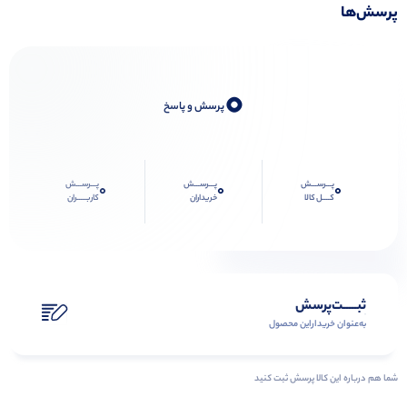
پرسش‌ها
0
پرسش و پاسخ
پـــرســـش
پـــرســـش
پـــرســـش
0
0
0
کــــل کالا
خریداران
کاربـــــران
ثبـــــت‌پرسش
به‌عنوان ‌خریدار‌این‌ محصول
شما هم درباره این کالا پرسش ثبت کنید