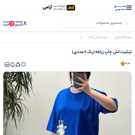
منــــــــــــو
دستــرسی
حساب
سبـد
(:
کاربری
خرید
فروشگاه آرامی
خرید لباس زنانه
تیشرت لش چاپ زرافه (پک 6 عددی)
تیشرت لش چاپ زرافه (پک 6 عددی)
0.0