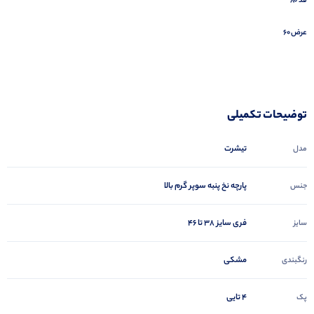
قد ۸۰
عرض ۶۰
توضیحات تکمیلی
تیشرت
مدل
پارچه نخ پنبه سوپر گرم بالا
جنس
فری سایز 38 تا 46
سایز
مشکی
رنگبندی
4 تایی
پک