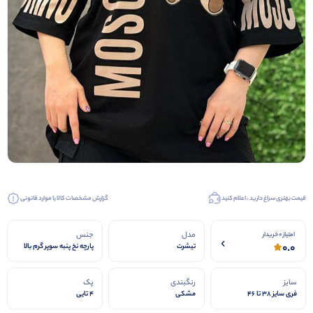
قیمت بهتری سراغ دارید ، اعلام کنید
گزارش مشخصات کالا یا موارد قانونی
مدل
جنس
امتیاز 0 خریدار
0.0
تیشرت
پارچه نخ پنبه سوپر گرم بالا
سایز
رنگبندی
پک
فری سایز 38 تا 46
مشکی
4 تایی