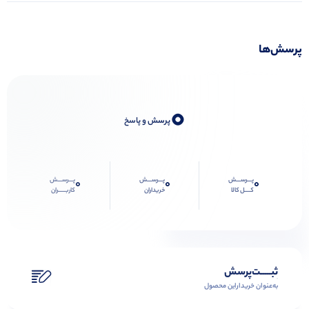
پرسش‌ها
0
پرسش و پاسخ
پـــرســـش
پـــرســـش
پـــرســـش
0
0
0
کــــل کالا
خریداران
کاربـــــران
ثبـــــت‌پرسش
به‌عنوان ‌خریدار‌این‌ محصول