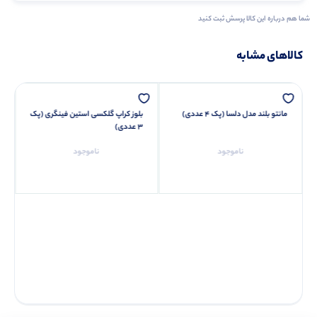
شما هم درباره این کالا پرسش ثبت کنید
کالاهای مشابه
مانتو بلند مدل دلسا (پک 4 عددی)
بلوز کراپ گلکسی استین فینگری (پک
3 عددی)
ناموجود
ناموجود