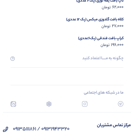
تاپ بافت یقه لوزی (پک 6 عددی)
62,000
تومان
کلاه بافت گلدوزی میکس (پک 12 عددی)
27,000
تومان
کراپ بافت فندقی (پک6عددی)
196,000
تومان
چگونه به مــــــا اعتماد کنید
ما در شبکه های اجتماعی
مرکز تماس مشتریان
09131943320 / 09135111861