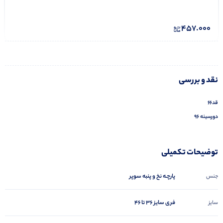
457.000
نقد و بررسی
قد۶۶
دورسینه ۹۶
توضیحات تکمیلی
پارچـه نخ و پنبه سوپر
جنس
فری سایز ۳۶ تا ۴۶
سایز