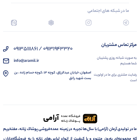
ما در شبکه های اجتماعی
مرکز تماس مشتریان
09131943320 / 09135111861
به صورت شبانه روزی پشتیبان
info@aramii.ir
شما هستیم
اصفهان، خیابان عبدالرزاق، کوچه 13 ،کوچه حسام زاده ، بن
رضایت مشتری برای ما در اولویت
بست شهید راتق
است
ما در تولیدی آرمان (آرامی) با سال‌ها تجربه در زمینه عمده‌فروشی پوشاک زنانه، مفتخریم
که مجموعه‌ای به‌روز، متنوع و با کیفیت از انواع لباس‌های زنانه را به فروشگاه‌داران،