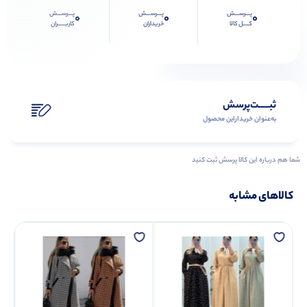
پـــرســـش
پـــرســـش
پـــرســـش
0
0
0
کــــل کالا
خریداران
کاربـــــران
ثبـــــت‌پرسش
به‌عنوان ‌خریدار‌این‌ محصول
شما هم درباره این کالا پرسش ثبت کنید
کالاهای مشابه