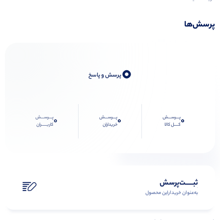
پرسش‌ها
0
پرسش و پاسخ
پـــرســـش
پـــرســـش
پـــرســـش
0
0
0
کــــل کالا
خریداران
کاربـــــران
ثبـــــت‌پرسش
به‌عنوان ‌خریدار‌این‌ محصول