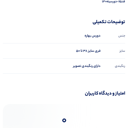
قد۶۵-دورسینه۱۳۰
توضیحات تکمیلی
دورس بهاره
جنس
فری سایز 38 تا 50
سایز
دارای رنگبندی تصویر
رنگبندی
امتیاز و دیدگاه کاربران
0