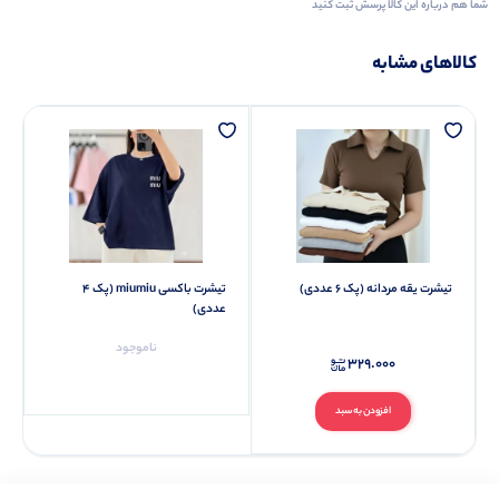
شما هم درباره این کالا پرسش ثبت کنید
کالاهای مشابه
تیشرت یقه مردانه (پک 6 عددی)
تیشرت باکسی miumiu (پک 4
عددی)
ناموجود
329.000
افزودن به سبد