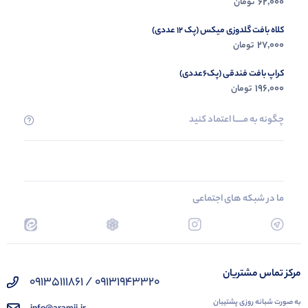
62,000
تومان
کلاه بافت گلدوزی میکس (پک 12 عددی)
27,000
تومان
کراپ بافت فندقی (پک6عددی)
196,000
تومان
چگونه به مــــــا اعتماد کنید
ما در شبکه های اجتماعی
مرکز تماس مشتریان
09131943320 / 09135111861
به صورت شبانه روزی پشتیبان