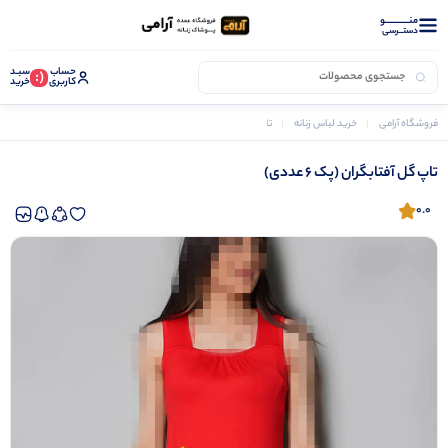
منــــــــــــو
دستــرسی
حساب
سبـد
(:
کاربری
خرید
فروشگاه آرامی
خرید لباس زنانه
تاپ و نیم تنه زنانه
تاپ گل آفتابگران (پک 6 عددی)
تاپ گل آفتابگران (پک 6 عددی)
0.0