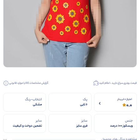
قیمت بهتری سراغ دارید ، اعلام کنید
گزارش مشخصات کالا یا موارد قانونی
پک
انتخاب-رنگ
امتیاز 0 خریدار
0.0
6 تایی
مشکی
جنس
سایز
سایر
ویسکوز 100 درصد
فری سایز
تضمین دوخت و کیفیت
مشاهده ویژگی‌های محصول