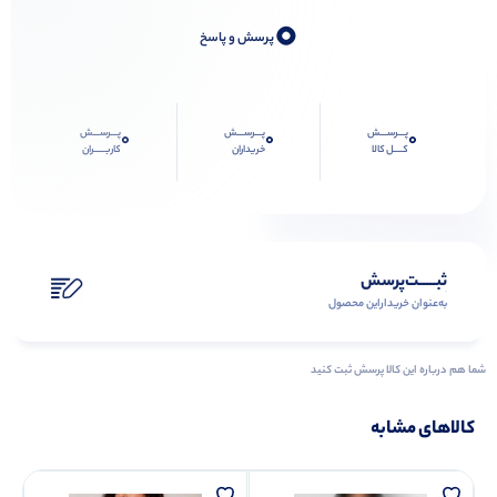
0
پرسش و پاسخ
پـــرســـش
پـــرســـش
پـــرســـش
0
0
0
کــــل کالا
خریداران
کاربـــــران
ثبـــــت‌پرسش
به‌عنوان ‌خریدار‌این‌ محصول
شما هم درباره این کالا پرسش ثبت کنید
کالاهای مشابه