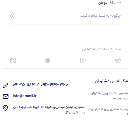
196,000
تومان
چگونه به مــــــا اعتماد کنید
ما در شبکه های اجتماعی
مرکز تماس مشتریان
09131943320 / 09135111861
به صورت شبانه روزی پشتیبان
info@aramii.ir
شما هستیم
اصفهان، خیابان عبدالرزاق، کوچه 13 ،کوچه حسام زاده ، بن
رضایت مشتری برای ما در اولویت
بست شهید راتق
است