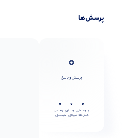
پرسش‌ها
0
پرسش و پاسخ
0
0
0
پـــرســـش
پـــرســـش
پـــرســـش
کــــل کالا
خریداران
کاربـــــران