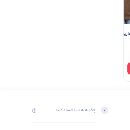
ار یقه سه دکمه (پک
تاپ دوبندی یقه قایقی گلدوزی
خرس (پک 4 عددی)
عددی)
0.0
0.0
ناموجود
365.000
چگونه به مــــــا اعتماد کنید