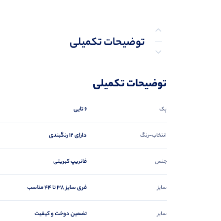
توضیحات تکمیلی
نظرات (0)
توضیحات تکمیلی
پرسش‌ها
6 تایی
پک
دارای 12 رنگبندی
انتخاب-رنگ
فانریپ کبریتی
جنس
فری سایز ۳۸ تا ۴۴ مناسب
سایز
تضمین دوخت و کیفیت
سایر