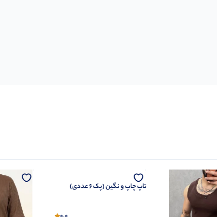
تاپ چاپ و نگین (پک 6 عددی)
0.0