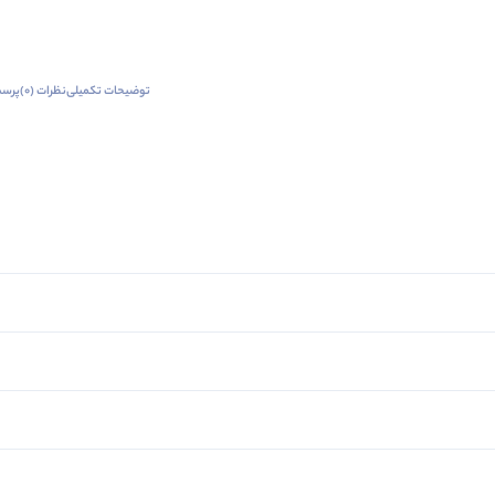
توضیحات تکمیلی
نظرات (0)
پرسش