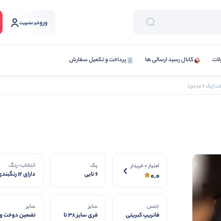
ورود
و عضویت
لات
کانال رسید ارسالی ها
پرداخت و تکمیل سفارش
ک 6 عددی)
پک
انتخاب-رنگ
امتیاز 0 خریدار
6 تایی
دارای 12 رنگبندی
0.0
جنس
سایز
سایر
فانریپ کبریتی
فری سایز ۳۸ تا
تضمین دوخت و