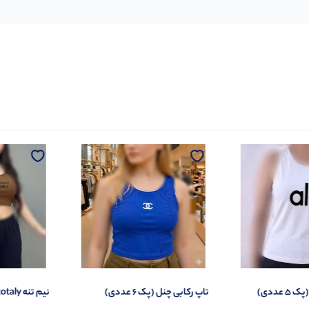
تاپ رکابی چنل (پک 6 عددی)
نیم تنه totaly (پک 5 عددی)