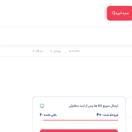
(:
سبد‌خرید
0
0
1000790
پرسش
دیدگاه
ارسال سریع کالا ها پس از ثبت سفارش
2
40
فروخته شده :
باقی مانده :