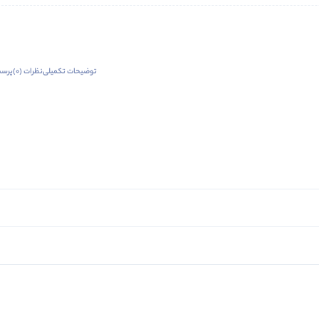
توضیحات تکمیلی
نظرات (0)
پرسش