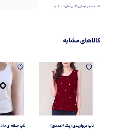
شما هم درباره این کالا پرسش ثبت کنید
کالاهای مشابه
5 عددی)
تاپ مرواریدی (پک 6 عددی)
تاپ حلقه ای alo (پک 5 عددی)