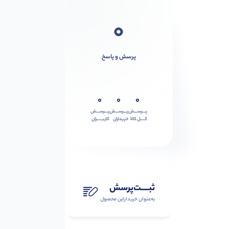
0
پرسش و پاسخ
0
0
0
پـــرســـش
پـــرســـش
پـــرســـش
کــــل کالا
خریداران
کاربـــــران
ثبـــــت‌پرسش
به‌عنوان ‌خریدار‌این‌ محصول