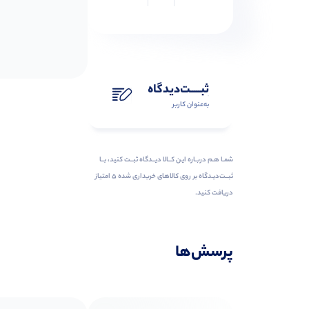
ثبـــــت‌دیدگاه
به‌عنوان کاربر
شمـا هـم دربـاره ایـن کــالا دیــدگاه ثبــت کنید، بــا
ثبــت‌دیـدگاه بر روی کالاهای خریداری شده ۵ امتیاز
دریافت کنید.
پرسش‌ها