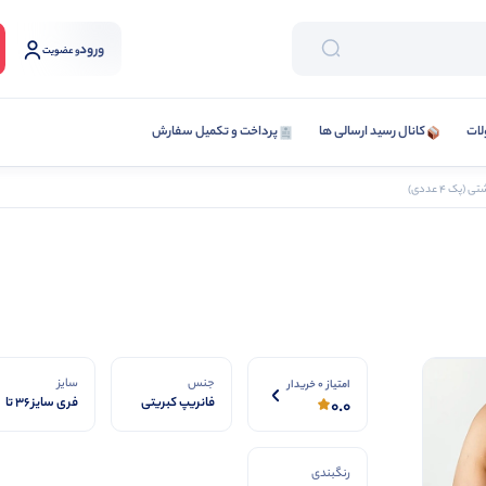
ورود
و عضویت
لات
کانال رسید ارسالی ها
پرداخت و تکمیل سفارش
پک 4 عددی)
جنس
سایز
امتیاز 0 خریدار
فانریپ کبریتی
فری سایز ۳۶ تا
0.0
۴۶
رنگبندی