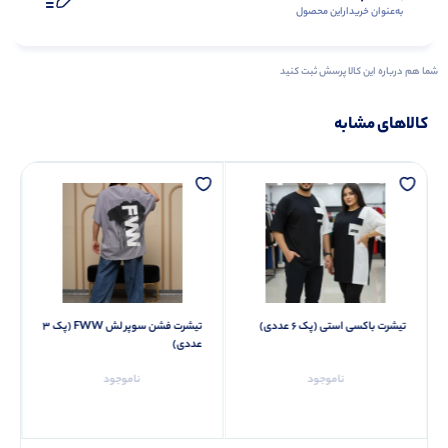
به‌عنوان ‌خریدار‌این‌ محصول
شما هم درباره این کالا پرسش ثبت کنید
کالاهای مشابه
تیشرت باکسی استی (پک 6 عددی)
تیشرت فشن سوپر لش FWW (پک 3
عددی)
ناموجود
ناموجود