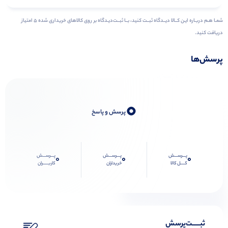
شمـا هـم دربـاره ایـن کــالا دیــدگاه ثبــت کنید، بــا ثبــت‌دیـدگاه بر روی کالاهای خریداری شده ۵ امتیاز
دریافت کنید.
پرسش‌ها
0
پرسش و پاسخ
پـــرســـش
پـــرســـش
پـــرســـش
0
0
0
کــــل کالا
خریداران
کاربـــــران
ثبـــــت‌پرسش