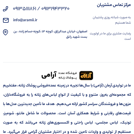
مرکز تماس مشتریان
09131943320 / 09135111861
به صورت شبانه روزی پشتیبان
info@aramii.ir
شما هستیم
اصفهان، خیابان عبدالرزاق، کوچه 13 ،کوچه حسام زاده ، بن
رضایت مشتری برای ما در اولویت
بست شهید راتق
است
ما در تولیدی آرمان (آرامی) با سال‌ها تجربه در زمینه عمده‌فروشی پوشاک زنانه، مفتخریم
که مجموعه‌ای به‌روز، متنوع و با کیفیت از انواع لباس‌های زنانه را به فروشگاه‌داران،
مزون‌ها و فروشندگان سراسر کشور ارائه می‌دهیم. هدف ما تأمین جدیدترین مدل‌ها با
قیمت‌های رقابتی و شرایط همکاری آسان است. محصولات ما شامل مانتو، شومیز،
تونیک، لباس مجلسی، لباس راحتی و اکسسوری‌های زنانه می‌باشد که به صورت
مستقیم از تولیدی و واردات تامین شده و در اختیار مشتریان گرامی قرار می‌گیرد. ما