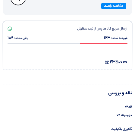
مشاهده راهنما
ارسال سریع کالا ها پس از ثبت سفارش
186
123
فروخته شده :
باقی مانده :
235.000
نقد و بررسی
قد۴۸
دورسینه ۷۴
گلدوزی باکیفیت