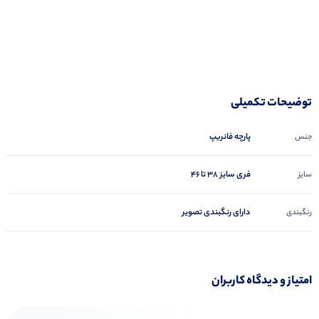
توضیحات تکمیلی
پارچه فانریپ
جنس
فری سایز 38 تا 46
سایز
دارای رنگبندی تصویر
رنگبندی
امتیاز و دیدگاه کاربران