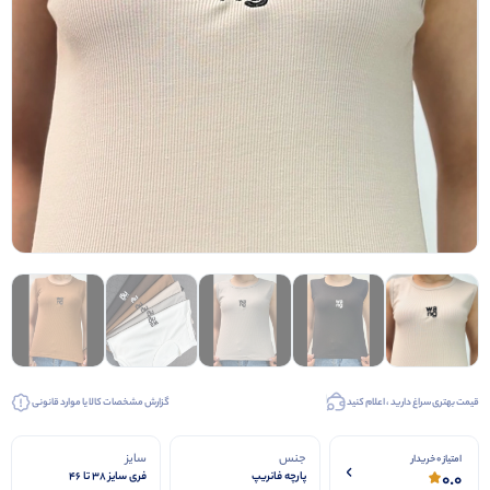
قیمت بهتری سراغ دارید ، اعلام کنید
گزارش مشخصات کالا یا موارد قانونی
جنس
سایز
امتیاز 0 خریدار
0.0
پارچه فانریپ
فری سایز 38 تا 46