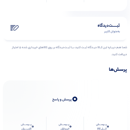
ثبـــــت‌دیدگاه
به‌عنوان کاربر
شمـا هـم دربـاره ایـن کــالا دیــدگاه ثبــت کنید، بــا ثبــت‌دیـدگاه بر روی کالاهای خریداری شده ۵ امتیاز
دریافت کنید.
پرسش‌ها
0
پرسش و پاسخ
پـــرســـش
پـــرســـش
پـــرســـش
0
0
0
کــــل کالا
خریداران
کاربـــــران