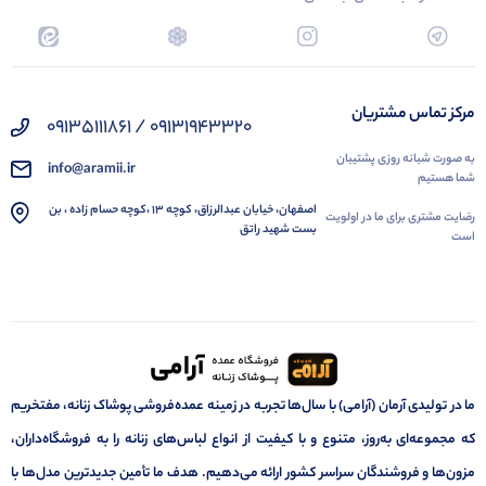
مرکز تماس مشتریان
09131943320 / 09135111861
به صورت شبانه روزی پشتیبان
info@aramii.ir
شما هستیم
اصفهان، خیابان عبدالرزاق، کوچه 13 ،کوچه حسام زاده ، بن
رضایت مشتری برای ما در اولویت
بست شهید راتق
است
ما در تولیدی آرمان (آرامی) با سال‌ها تجربه در زمینه عمده‌فروشی پوشاک زنانه، مفتخریم
که مجموعه‌ای به‌روز، متنوع و با کیفیت از انواع لباس‌های زنانه را به فروشگاه‌داران،
مزون‌ها و فروشندگان سراسر کشور ارائه می‌دهیم. هدف ما تأمین جدیدترین مدل‌ها با