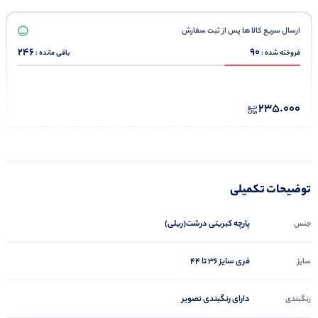
ارسال سریع کالا ها پس از ثبت سفارش
246
90
فروخته شده :
باقی مانده :
235.000
توضیحات تکمیلی
پارچه کبریتی درشت(ریلی)
جنس
فری سایز ۳۶ تا ۴۴
سایز
دارای رنگبندی تصویر
رنگبندی