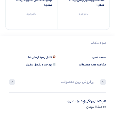
ست مانتو و شلوار آیسان (پک 3
تیشرت لانگ لش عنکبوت (پک 4
عددی)
عددی)
ناموجود
ناموجود
منو دسکتاپ
صفحه اصلی
کانال رسید ارسالی ها
مشاهده همه محصولات
پرداخت و تکمیل سفارش
پرفروش ترین محصولات
تاپ 2 بندی رنگی (پک 5 عددی)
تاپ کراپ حلقه ای زرافه (پک 4 عددی)
235,000
115,000
تومان
تومان