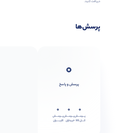
دریافت کنید.
پرسش‌ها
0
پرسش و پاسخ
0
0
0
پـــرســـش
پـــرســـش
پـــرســـش
کــــل کالا
خریداران
کاربـــــران