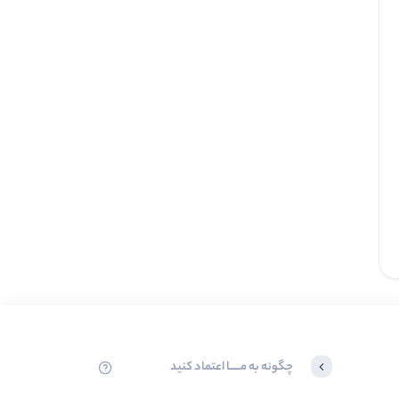
0.0
ناموجود
تاپ بافت یقه ۷ مارپیچ(پک 5
عددی)
0.0
72
عدد موجود
تماس بگیرید
چگونه به مــــــا اعتماد کنید