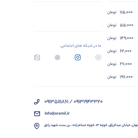
115,000
49,000
تومان
تومان
55,000
تومان
149,000
تومان
ما در شبکه های اجتماعی
62,000
تومان
27,000
تومان
196,000
تومان
09131943320 / 09135111861
info@aramii.ir
 خیابان عبدالرزاق، کوچه 13 ،کوچه حسام زاده ، بن بست شهید راتق