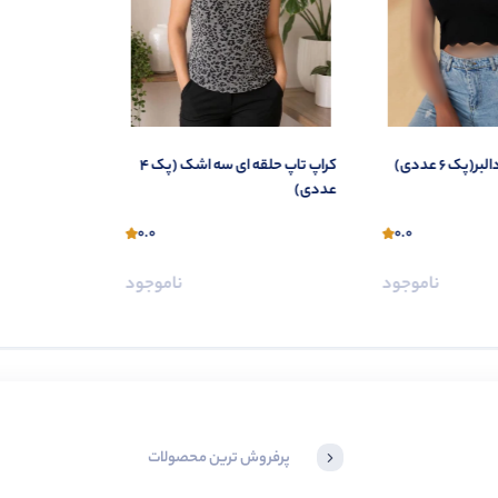
(پک 6 عددی)
کراپ تاپ حلقه ای سه اشک (پک 4
عددی)
0.0
0.0
ناموجود
ناموجود
پرفروش ترین محصولات