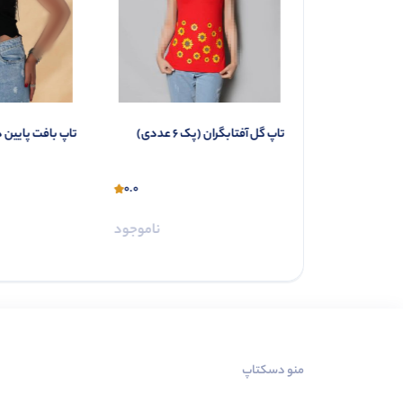
تاپ دوبندی کبریتی بیسیک (پک 6
تاپ گل آفتابگران (پک 6 عددی)
تاپ بافت پایین دالبر
0.0
0.0
ناموجود
ناموجود
منو دسکتاپ