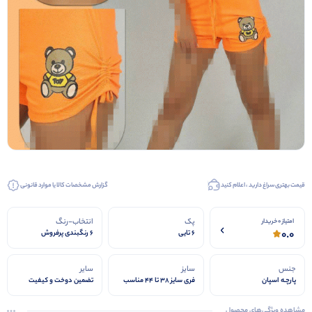
قیمت بهتری سراغ دارید ، اعلام کنید
گزارش مشخصات کالا یا موارد قانونی
پک
انتخاب-رنگ
امتیاز 0 خریدار
0.0
6 تایی
6 رنگبندی پرفروش
جنس
سایز
سایر
پارچـه اسپان
فری سایز ۳۸ تا ۴۴ مناسب
تضمین دوخت و کیفیت
مشاهده ویژگی‌های محصول