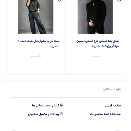
بادی یقه اسکی طرح اشکی استین
ست کراپ شلوار دبل نایک (پک 6
فینگری(پک5 عددی)
عددی)
ناموجود
ناموجود
منو دسکتاپ
صفحه اصلی
کانال رسید ارسالی ها
مشاهده همه محصولات
پرداخت و تکمیل سفارش