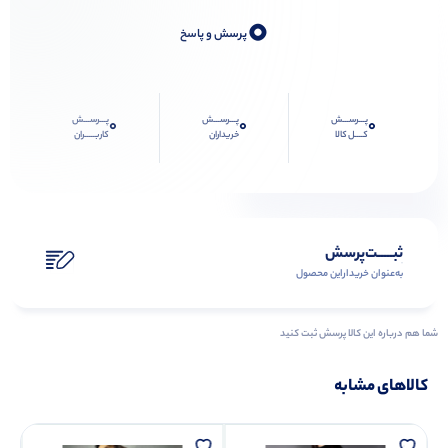
0
پرسش و پاسخ
پـــرســـش
پـــرســـش
پـــرســـش
0
0
0
کــــل کالا
خریداران
کاربـــــران
ثبـــــت‌پرسش
به‌عنوان ‌خریدار‌این‌ محصول
شما هم درباره این کالا پرسش ثبت کنید
کالاهای مشابه