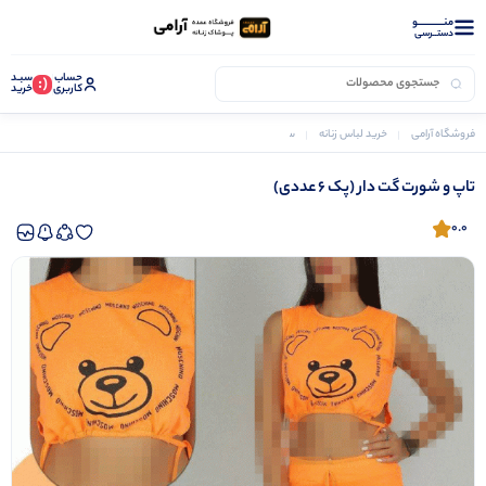
منــــــــــــو
دستــرسی
حساب
سبـد
(:
کاربری
خرید
فروشگاه آرامی
خرید لباس زنانه
ست تاپ و شورتک زنانه
تاپ و شورت گت دار (پک 6 عددی)
تاپ و شورت گت دار (پک 6 عددی)
0.0