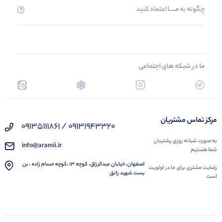
چگونه به مــــــا اعتماد کنید
ما در شبکه های اجتماعی
مرکز تماس مشتریان
09131943320 / 09135111861
به صورت شبانه روزی پشتیبان
info@aramii.ir
شما هستیم
اصفهان، خیابان عبدالرزاق، کوچه 13 ،کوچه حسام زاده ، بن
رضایت مشتری برای ما در اولویت
بست شهید راتق
است