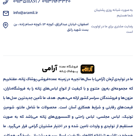
09131943320 / 09135111861
به صورت شبانه روزی پشتیبان
info@aramii.ir
شما هستیم
اصفهان، خیابان عبدالرزاق، کوچه 13 ،کوچه حسام زاده ، بن
رضایت مشتری برای ما در اولویت
بست شهید راتق
است
ما در تولیدی آرمان (آرامی) با سال‌ها تجربه در زمینه عمده‌فروشی پوشاک زنانه، مفتخریم
که مجموعه‌ای به‌روز، متنوع و با کیفیت از انواع لباس‌های زنانه را به فروشگاه‌داران،
مزون‌ها و فروشندگان سراسر کشور ارائه می‌دهیم. هدف ما تأمین جدیدترین مدل‌ها با
قیمت‌های رقابتی و شرایط همکاری آسان است. محصولات ما شامل مانتو، شومیز،
تونیک، لباس مجلسی، لباس راحتی و اکسسوری‌های زنانه می‌باشد که به صورت
مستقیم از تولیدی و واردات تامین شده و در اختیار مشتریان گرامی قرار می‌گیرد. ما
همواره در تلاشیم تا با ارائه کالاهای باکیفیت، ارسال سریع و پشتیبانی پاسخگو، همکاری