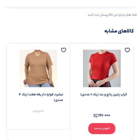
شما هم درباره این کالا پرسش ثبت کنید
کالاهای مشابه
کراپ پایین پانچ و بند (پک 6 عددی)
تیشرت قواره دار یقه هفت (پک 4
عددی)
ناموجود
197.000
افزودن به سبد