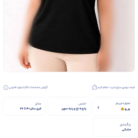
قیمت بهتری سراغ دارید ، اعلام کنید
گزارش مشخصات کالا یا موارد قانونی
جنس
سایز
امتیاز 0 خریدار
0.0
پارچـه نخ و پنبه سوپر
فری سایز 40 تا 46
رنگبندی
مشکی