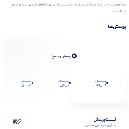
شمـا هـم دربـاره ایـن کــالا دیــدگاه ثبــت کنید، بــا ثبــت‌دیـدگاه بر روی کالاهای خریداری شده ۵ امتیاز
دریافت کنید.
پرسش‌ها
0
پرسش و پاسخ
پـــرســـش
پـــرســـش
پـــرســـش
0
0
0
کــــل کالا
خریداران
کاربـــــران
ثبـــــت‌پرسش
به‌عنوان ‌خریدار‌این‌ محصول