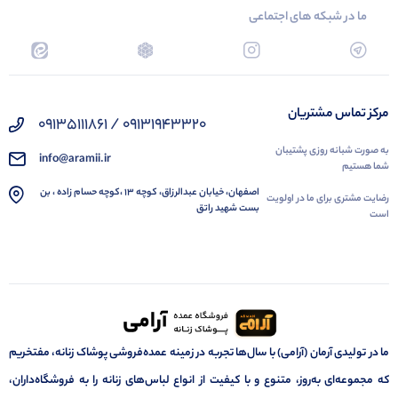
ما در شبکه های اجتماعی
مرکز تماس مشتریان
09131943320 / 09135111861
به صورت شبانه روزی پشتیبان
info@aramii.ir
شما هستیم
اصفهان، خیابان عبدالرزاق، کوچه 13 ،کوچه حسام زاده ، بن
رضایت مشتری برای ما در اولویت
بست شهید راتق
است
ما در تولیدی آرمان (آرامی) با سال‌ها تجربه در زمینه عمده‌فروشی پوشاک زنانه، مفتخریم
که مجموعه‌ای به‌روز، متنوع و با کیفیت از انواع لباس‌های زنانه را به فروشگاه‌داران،