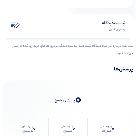
ثبـــــت‌دیدگاه
به‌عنوان کاربر
شمـا هـم دربـاره ایـن کــالا دیــدگاه ثبــت کنید، بــا ثبــت‌دیـدگاه بر روی کالاهای خریداری شده ۵ امتیاز
دریافت کنید.
پرسش‌ها
0
پرسش و پاسخ
پـــرســـش
پـــرســـش
پـــرســـش
0
0
0
کــــل کالا
خریداران
کاربـــــران