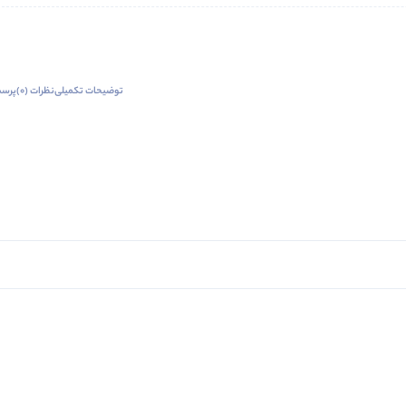
توضیحات تکمیلی
نظرات (0)
پرسش