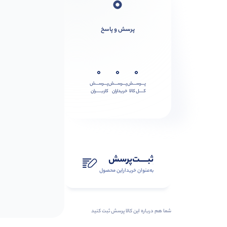
0
پرسش و پاسخ
0
0
0
پـــرســـش
پـــرســـش
پـــرســـش
کــــل کالا
خریداران
کاربـــــران
ثبـــــت‌پرسش
به‌عنوان ‌خریدار‌این‌ محصول
شما هم درباره این کالا پرسش ثبت کنید