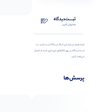
ثبـــــت‌دیدگاه
به‌عنوان کاربر
شمـا هـم دربـاره ایـن کــالا دیــدگاه ثبــت کنید، بــا
ثبــت‌دیـدگاه بر روی کالاهای خریداری شده ۵ امتیاز
دریافت کنید.
پرسش‌ها