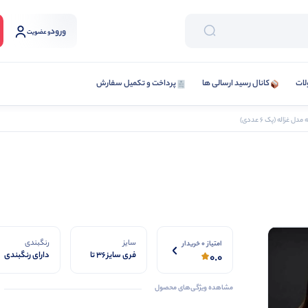
ورود
و عضویت
لات
کانال رسید ارسالی ها
پرداخت و تکمیل سفارش
ل غزاله (پک 6 عددی)
سایز
رنگبندی
امتیاز 0 خریدار
فری سایز 36 تا
دارای رنگبندی
0.0
42
تصویر
مشاهده ویژگی‌های محصول