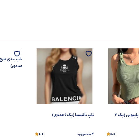
عددی)
تاپ بیسکوئیتی پاپبونی (پک 4
تاپ بالنسیا (پک 6 عددی)
0.0
4
0.0
عدد موجود