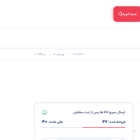
(:
سبد‌خرید
0
0
1001260
پرسش
دیدگاه
ارسال سریع کالا ها پس از ثبت سفارش
40
42
فروخته شده :
باقی مانده :