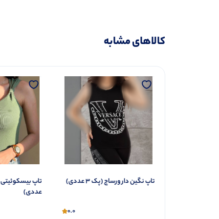
کالاهای مشابه
تاپ ٢بندى سفید مشکی (پک 6
0.0
ناموجود
تاپ نگین دار ورساج (پک 3 عددی)
عددی)
0.0