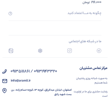
196,000
تومان
چگونه به مــــــا اعتماد کنید
ما در شبکه های اجتماعی
مرکز تماس مشتریان
09131943320 / 09135111861
به صورت شبانه روزی پشتیبان
info@aramii.ir
شما هستیم
اصفهان، خیابان عبدالرزاق، کوچه 13 ،کوچه حسام زاده ، بن
رضایت مشتری برای ما در اولویت
بست شهید راتق
است