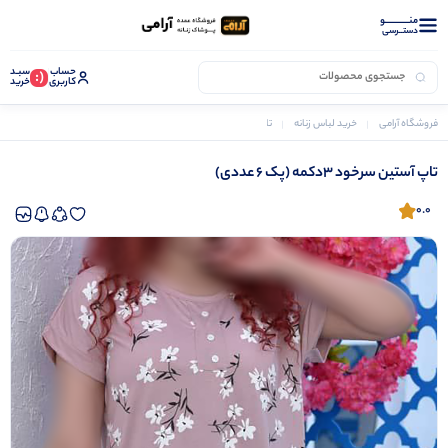
منــــــــــــو
دستــرسی
حساب
سبـد
(:
کاربری
خرید
فروشگاه آرامی
خرید لباس زنانه
تاپ آستین سرخود ۳دکمه (پک 6 عددی)
تاپ آستین سرخود ۳دکمه (پک 6 عددی)
0.0