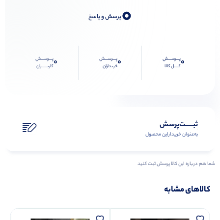
0
پرسش و پاسخ
پـــرســـش
پـــرســـش
پـــرســـش
0
0
0
کــــل کالا
خریداران
کاربـــــران
ثبـــــت‌پرسش
به‌عنوان ‌خریدار‌این‌ محصول
شما هم درباره این کالا پرسش ثبت کنید
کالاهای مشابه