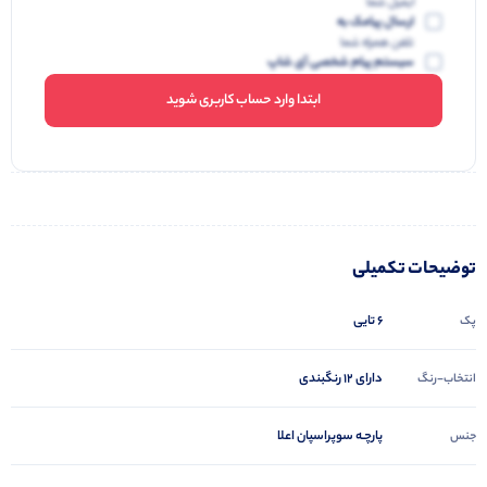
ایمیل شما
ارسال پیامک به
تلفن همراه شما
سیستم پیام شخصی آی شاپ
ابتدا وارد حساب کاربری شوید
توضیحات تکمیلی
6 تایی
پک
دارای 12 رنگبندی
انتخاب-رنگ
پارچـه سوپراسپان اعلا
جنس