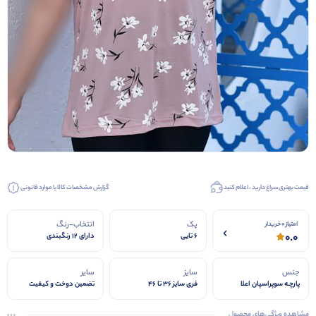
قیمت بهتری سراغ دارید ، اعلام کنید
گزارش مشخصات کالا یا موارد قانونی
پک
انتخاب-رنگ
امتیاز 0 خریدار
0.0
6 تایی
دارای 12 رنگبندی
جنس
سایز
سایر
پارچـه سوپراسپان اعلا
فری سایز ۳۶ تا ۴۶
تضمین دوخت و کیفیت
مشاهده ویژگی‌های محصول