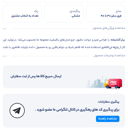
سایز
رنگبندی
پک
فری سایز 38 تا 48
مشکی
تعداد به انتخاب مشتری
مشاهده ویژگی‌های محصول
بیلر گلشیفته
با طراحی تمیز و دوخت دقیق، جزو مدل‌های باکیفیت مجموعه ما محسوب می‌شه. در تولید این
کار از
پارچه لی کاغذی
استفاده شده که ظاهر شیک و دوام بالایی رو به محصول داده.جزئیات ظاهری با دقت
اجرا شده و فرم کلی لباس، مرتب و استاندارده.
فری سایز ۳۸ تا ۴۸
هست و کار نهایی از نظر تن‌خور، فرم
مشاهده توضیحات محصول
مناسبی داره.کیفیت ساخت، ظاهر حرفه‌ای و جنس مرغوب این مدل باعث شده که رضایت مشتری‌ها ازش بالا
باشه و جزو کارهای پرفروش قرار بگیره. اگر دنبال محصولی مطمئن برای اضافه کردن به لیست خرید عمده‌تون
ارسال سریع کالا ها پس از ثبت سفارش
هستید،
بیلر گلشیفته
انتخاب هوشمندانه‌ای خواهد بود .
پیگیری سفارشات
برای پیگیری کد های رهگیری در کانال تلگرامی ما عضو شوید .
مشاهده راهنما