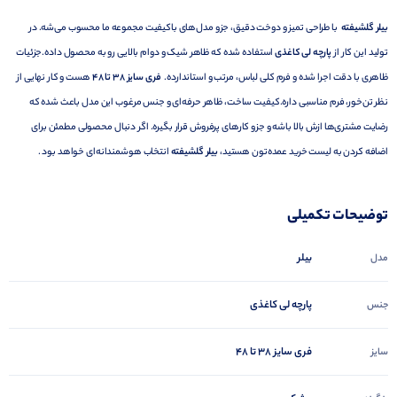
بیلر گلشیفته
با طراحی تمیز و دوخت دقیق، جزو مدل‌های باکیفیت مجموعه ما محسوب می‌شه. در
تولید این کار از
پارچه لی کاغذی
استفاده شده که ظاهر شیک و دوام بالایی رو به محصول داده.جزئیات
ظاهری با دقت اجرا شده و فرم کلی لباس، مرتب و استاندارده.
فری سایز ۳۸ تا ۴۸
هست و کار نهایی از
نظر تن‌خور، فرم مناسبی داره.کیفیت ساخت، ظاهر حرفه‌ای و جنس مرغوب این مدل باعث شده که
رضایت مشتری‌ها ازش بالا باشه و جزو کارهای پرفروش قرار بگیره. اگر دنبال محصولی مطمئن برای
اضافه کردن به لیست خرید عمده‌تون هستید،
بیلر گلشیفته
انتخاب هوشمندانه‌ای خواهد بود .
توضیحات تکمیلی
بیلر
مدل
پارچه لی کاغذی
جنس
فری سایز 38 تا 48
سایز