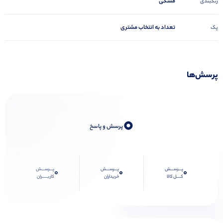
مشکی
رنگبندی
تعداد به انتخاب مشتری
پک
پرسش‌ها
0
پرسش و پاسخ
پـــرســـش
پـــرســـش
پـــرســـش
0
0
0
کــــل کالا
خریداران
کاربـــــران