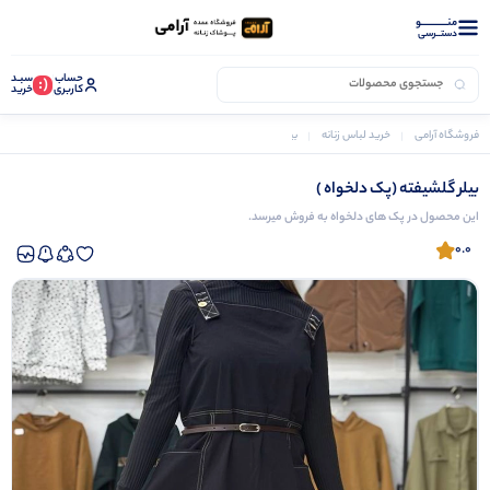
منــــــــــــو
دستــرسی
حساب
سبـد
(:
کاربری
خرید
فروشگاه آرامی
خرید لباس زنانه
بیلر زنانه
بیلر گلشیفته (پک دلخواه )
بیلر گلشیفته (پک دلخواه )
این محصول در پک های دلخواه به فروش میرسد.
0.0