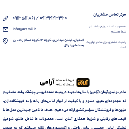
مرکز تماس مشتریان
09131943320 / 09135111861
به صورت شبانه روزی پشتیبان
info@aramii.ir
شما هستیم
اصفهان، خیابان عبدالرزاق، کوچه 13 ،کوچه حسام زاده ، بن
رضایت مشتری برای ما در اولویت
بست شهید راتق
است
ما در تولیدی آرمان (آرامی) با سال‌ها تجربه در زمینه عمده‌فروشی پوشاک زنانه، مفتخریم
که مجموعه‌ای به‌روز، متنوع و با کیفیت از انواع لباس‌های زنانه را به فروشگاه‌داران،
مزون‌ها و فروشندگان سراسر کشور ارائه می‌دهیم. هدف ما تأمین جدیدترین مدل‌ها با
قیمت‌های رقابتی و شرایط همکاری آسان است. محصولات ما شامل مانتو، شومیز،
تونیک، لباس مجلسی، لباس راحتی و اکسسوری‌های زنانه می‌باشد که به صورت